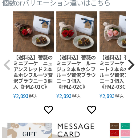
個数orバリエーション違いはこちら
【送料込】薔薇の
【送料込】薔薇の
【送料込】薔薇
ミニブーケ ニュ
ミニブーケ ルー
ミニブーケ ス
アンスレッド２本
ジュ２本＆ホシフ
ート２本＆ホシ
＆ホシフルーツ贅
ルーツ贅沢ブラウ
ルーツ贅沢ブラ
沢ブラウニー３個
ニー３個入
ニー３個入
入《FMZ-01C》
《FMZ-02C》
《FMZ-03C》
¥
2,893
¥
2,893
¥
2,893
税込
税込
税込