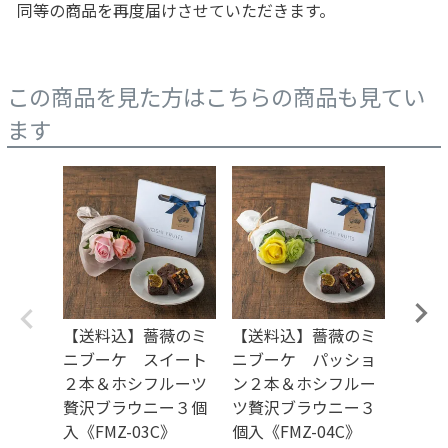
同等の商品を再度届けさせていただきます。
この商品を見た方はこちらの商品も見てい
ます
【送料込】薔薇のミ
【送料込】薔薇のミ
【送
ニブーケ スイート
ニブーケ パッショ
ンジ
２本＆ホシフルーツ
ン２本＆ホシフルー
＆ホ
贅沢ブラウニー３個
ツ贅沢ブラウニー３
ブラウ
入《FMZ-03C》
個入《FMZ-04C》
U-02