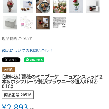
返品特約について
商品についてのお問い合わせ
送料込
【送料込】薔薇のミニブーケ ニュアンスレッド２
本＆ホシフルーツ贅沢ブラウニー３個入《FMZ-
01C》
商品番号
20516
¥
2,893