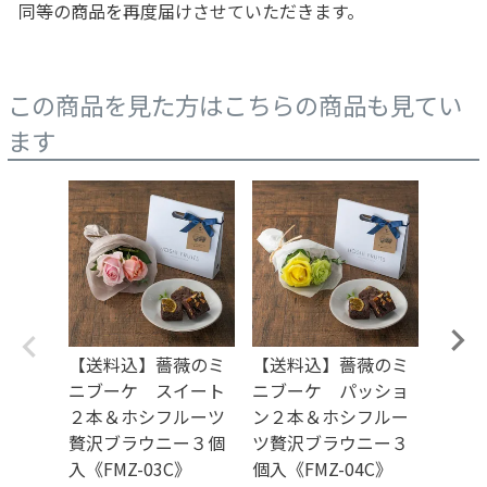
同等の商品を再度届けさせていただきます。
この商品を見た方はこちらの商品も見てい
ます
【送料込】薔薇のミ
【送料込】薔薇のミ
【送
ニブーケ スイート
ニブーケ パッショ
ンジ
２本＆ホシフルーツ
ン２本＆ホシフルー
＆ホ
贅沢ブラウニー３個
ツ贅沢ブラウニー３
ブラウ
入《FMZ-03C》
個入《FMZ-04C》
U-02