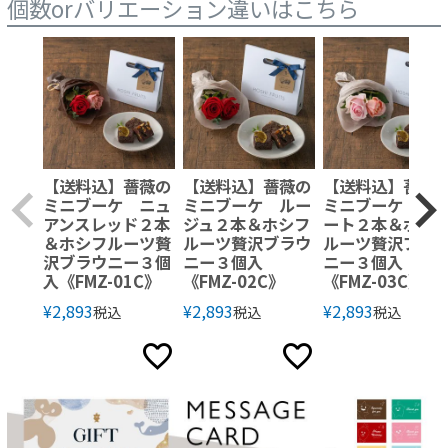
個数orバリエーション違いはこちら
【送料込】薔薇の
【送料込】薔薇の
【送料込】薔薇
ミニブーケ ニュ
ミニブーケ ルー
ミニブーケ ス
アンスレッド２本
ジュ２本＆ホシフ
ート２本＆ホシ
＆ホシフルーツ贅
ルーツ贅沢ブラウ
ルーツ贅沢ブラ
沢ブラウニー３個
ニー３個入
ニー３個入
入《FMZ-01C》
《FMZ-02C》
《FMZ-03C》
¥
2,893
¥
2,893
¥
2,893
税込
税込
税込