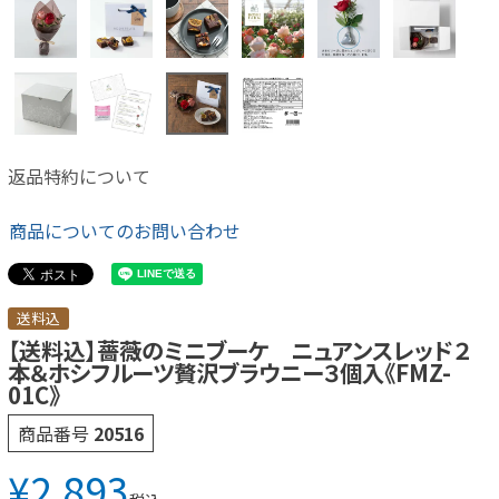
返品特約について
商品についてのお問い合わせ
送料込
【送料込】薔薇のミニブーケ ニュアンスレッド２
本＆ホシフルーツ贅沢ブラウニー３個入《FMZ-
01C》
商品番号
20516
¥
2,893