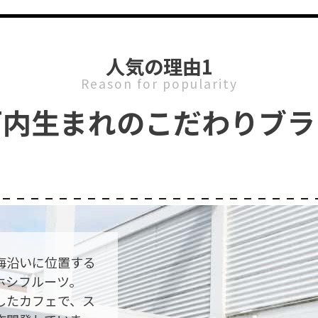
人気の理由1
Reason for popularity
戸内生まれのこだわりブラ
海沿いに位置する
ホシフルーツ。
したカフェで、ス