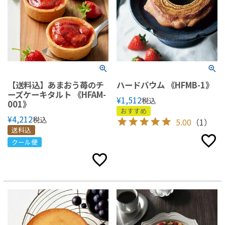
【送料込】あまおう苺のチ
ハードバウム 《HFMB-1》
ーズケーキタルト 《HFAM-
¥
1,512
税込
001》
おすすめ
¥
4,212
税込
5.00
（1）
送料込
クール便