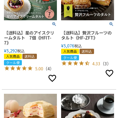
【送料込】星のアイスクリ
【送料込】贅沢フルーツの
ームタルト 7個《HFIT-
タルト《HF-ZFT》
7》
¥
5,076
税込
¥
5,292
税込
人気商品
送料込
人気商品
送料込
クール便
クール便
4.33
（3）
5.00
（4）