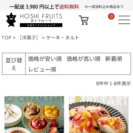
0
TOP
［洋菓子］
ケーキ・タルト
価格が安い順
価格が高い順
新着順
並び替
え
レビュー順
8
件中
1
-
8
件表示