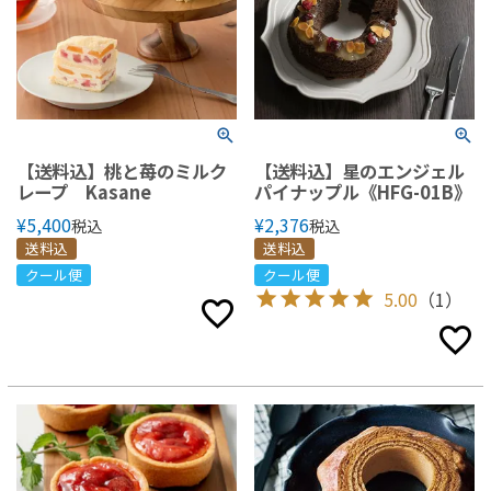
【送料込】桃と苺のミルク
【送料込】星のエンジェル
レープ Kasane
パイナップル《HFG-01B》
¥
5,400
¥
2,376
税込
税込
送料込
送料込
クール便
クール便
5.00
（1）