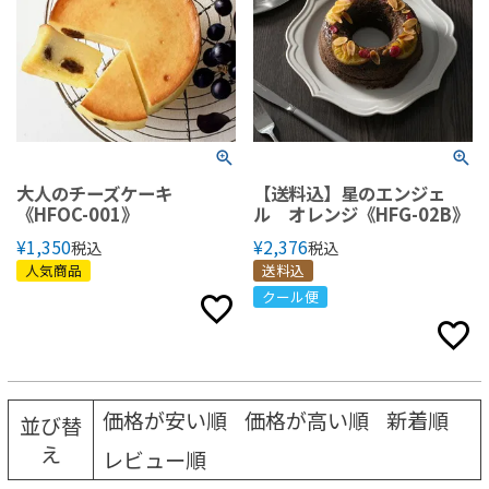
大人のチーズケーキ
【送料込】星のエンジェ
《HFOC-001》
ル オレンジ《HFG-02B》
¥
1,350
¥
2,376
税込
税込
人気商品
送料込
クール便
価格が安い順
価格が高い順
新着順
並び替
え
レビュー順