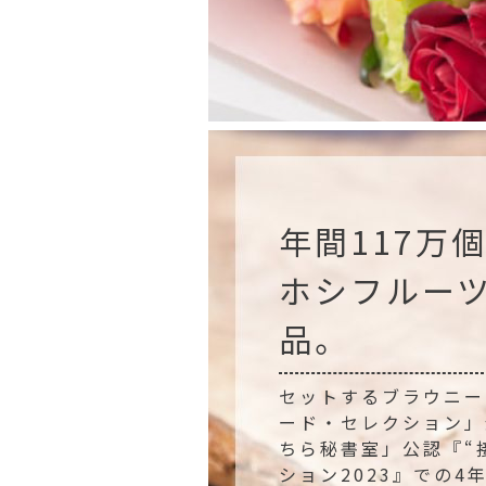
年間117万
ホシフルー
品。
セットするブラウニー
ード・セレクション」
ちら秘書室」公認『“
ション2023』での4