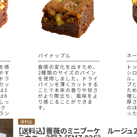
パイナップル
ネ
を感
食感の変化を出すため、
ト
やす
2種類のサイズのパイン
シ
ドラ
を使用しました。ドライ
ル
カッ
パインを薄くカットする
プ
は3
ことで本来の香りや甘さ
た
は6
がより際立ち、風味をよ
増
しっ
り感じることができま
厚
ザク
す。
の
ラン
っ
送料込
【送料込】薔薇のミニブーケ ルージュ