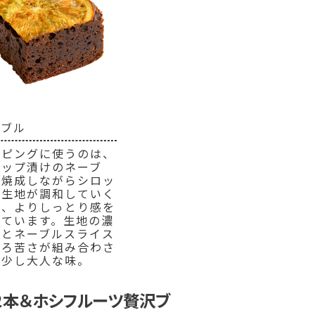
ーブル
ッピングに使うのは、
ロップ漬けのネーブ
。焼成しながらシロッ
と生地が調和していく
め、よりしっとり感を
しています。生地の濃
さとネーブルスライス
ほろ苦さが組み合わさ
た少し大人な味。
２本＆ホシフルーツ贅沢ブ