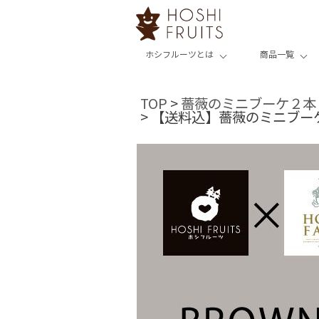
ホシフルーツとは
商品一覧
TOP
薔薇のミニブーケ２本
【送料込】薔薇のミニブーケ