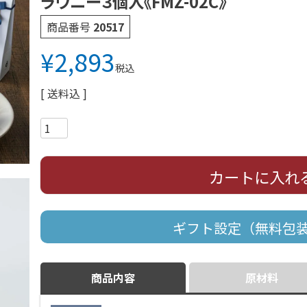
ラウニー３個入《FMZ-02C》
商品番号
20517
¥
2,893
税込
送料込
カートに入れ
ギフト設定（無料包
商品内容
原材料