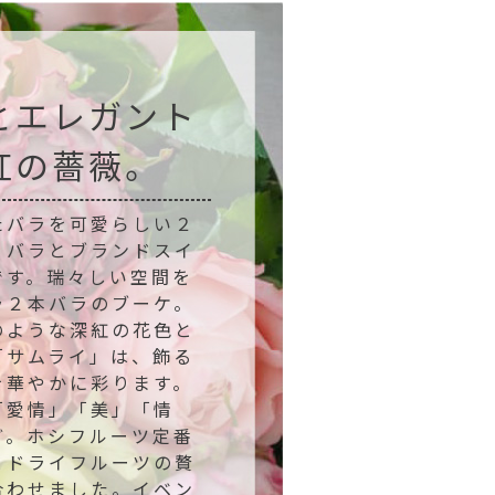
とエレガント
紅の薔薇。
たバラを可愛らしい２
。バラとブランドスイ
です。瑞々しい空間を
ラ２本バラのブーケ。
のような深紅の花色と
「サムライ」は、飾る
を華やかに彩ります。
「愛情」「美」「情
ど。ホシフルーツ定番
とドライフルーツの贅
合わせました。イベン