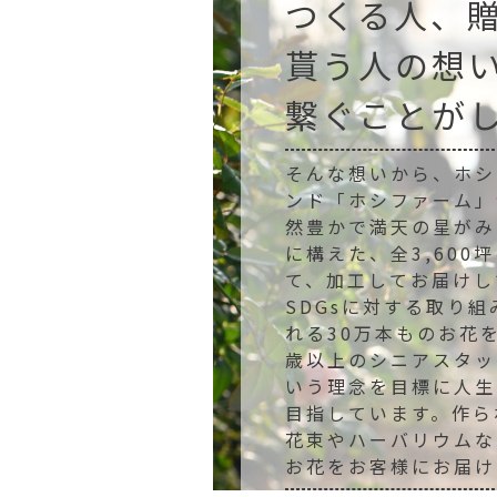
つくる人、
貰う人の想
繋ぐことが
そんな想いから、ホシ
ンド「ホシファーム」
然豊かで満天の星がみ
に構えた、全3,600
て、加工してお届けし
SDGsに対する取り
れる30万本ものお花
歳以上のシニアスタッ
いう理念を目標に人生
目指しています。作ら
花束やハーバリウムな
お花をお客様にお届け