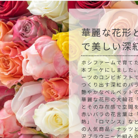
華麗な花形
で美しい深
ホシファームで育て
本ブーケにしました
ーツのコンビギフト
つくり出す深紅のバ
艶やかなベルベット
華麗な花形の大輪花
とその存在感で空間
赤いバラの花言葉は
熱」「ロマンス」な
の人気商品、ナッツ
沢ブラウニーと組み