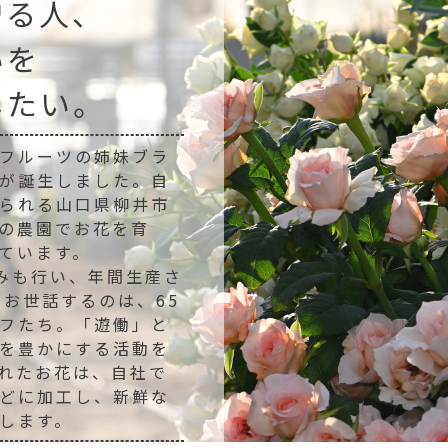
贈る人、
いを
したい。
フルーツの姉妹ブラ
が誕生しました。自
られる山口県柳井市
坪の農園でお花を育
ています。
組みも行い、年間生産さ
をお世話するのは、65
フたち。「遊働」と
を豊かにする活動を
れたお花は、自社で
どに加工し、新鮮な
します。