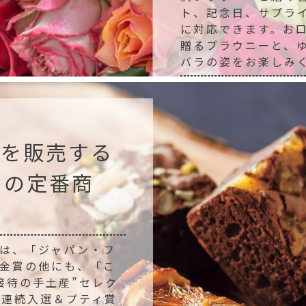
ト、記念日、サプラ
に対応できます。お
贈るブラウニーと、
バラの姿をお楽しみ
個を販売する
ツの定番商
は、「ジャパン・フ
金賞の他にも、「こ
接待の手土産”セレク
年連続入選＆プティ賞