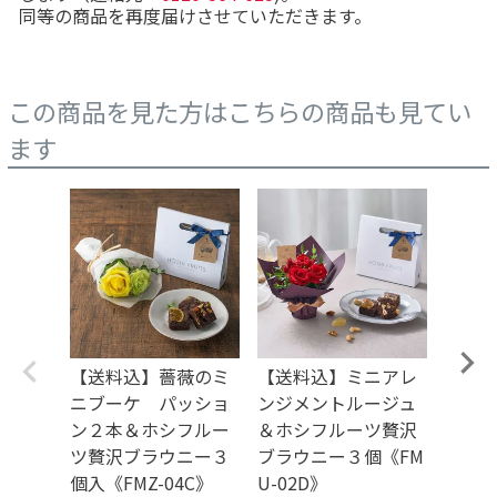
同等の商品を再度届けさせていただきます。
この商品を見た方はこちらの商品も見てい
ます
【送料込】薔薇のミ
【送料込】ミニアレ
【送
ニブーケ パッショ
ンジメントルージュ
ンジ
ン２本＆ホシフルー
＆ホシフルーツ贅沢
＆ホ
ツ贅沢ブラウニー３
ブラウニー３個《FM
ブラウ
個入《FMZ-04C》
U-02D》
U-04