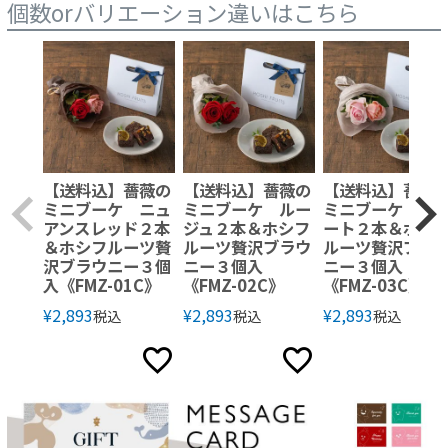
個数orバリエーション違いはこちら
【送料込】薔薇の
【送料込】薔薇の
【送料込】薔薇
ミニブーケ ニュ
ミニブーケ ルー
ミニブーケ ス
アンスレッド２本
ジュ２本＆ホシフ
ート２本＆ホシ
＆ホシフルーツ贅
ルーツ贅沢ブラウ
ルーツ贅沢ブラ
沢ブラウニー３個
ニー３個入
ニー３個入
入《FMZ-01C》
《FMZ-02C》
《FMZ-03C》
¥
2,893
¥
2,893
¥
2,893
税込
税込
税込