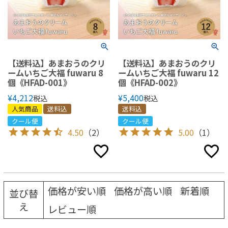
【送料込】あまおうのクリ
【送料込】あまおうのクリ
ームいちご大福 fuwaru 8
ームいちご大福 fuwaru 12
個《HFAD-001》
個《HFAD-002》
¥
4,212
¥
5,400
税込
税込
人気商品
送料込
送料込
クール便
クール便
4.50
（2）
5.00
（1）
価格が安い順
価格が高い順
新着順
並び替
え
レビュー順