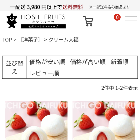
0
TOP
［洋菓子］
クリーム大福
価格が安い順
価格が高い順
新着順
並び替
え
レビュー順
2
件中
1
-
2
件表示