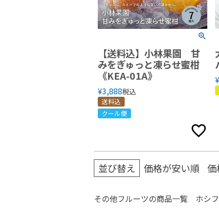
【送料込】小林果園 甘
みをぎゅっと凍らせ蜜柑
《KEA-01A》
¥
3,888
税込
送料込
クール便
並び替え
価格が安い順
価
その他フルーツの商品一覧 ホシフ