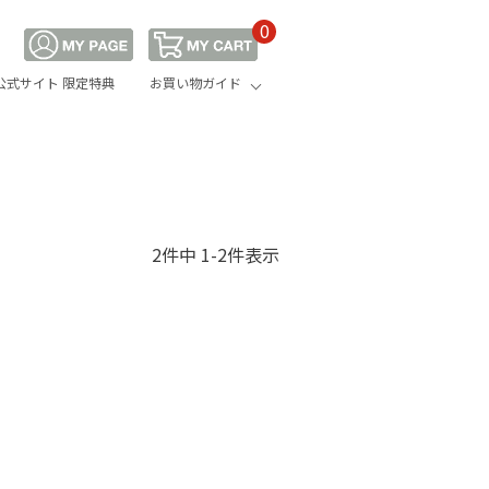
0
公式サイト 限定特典
お買い物ガイド
2
件中
1
-
2
件表示