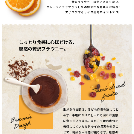
贅沢ブラウニーは他にあまりない、
フルーツとナッツぎっしりの鮮やかな見映えが特長！
女子ウケするサイズ感もポイントです。
しっとり食感に心ほどける、
魅惑の贅沢ブラウニー。
生地を作る間は、混ぜる作業を決してと
めず、手塩にかけてしっとり滑らか食感
に育てていきます。また、生地の水分を
吸収しにくいセミドライの果実を使うこ
とで、絶妙な一体感が織りなす、魅惑の