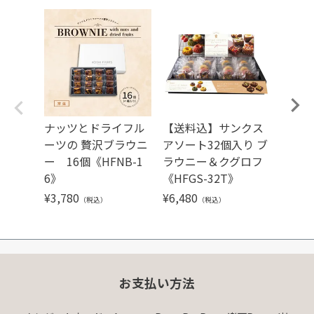
ナッツとドライフル
【送料込】サンクス
ナッ
ーツの 贅沢ブラウニ
アソート32個入り ブ
ーツの
ー 16個《HFNB-1
ラウニー＆クグロフ
ー 10
6》
《HFGS-32T》
0》
¥
3,780
¥
6,480
¥
2,37
（税込）
（税込）
お支払い方法