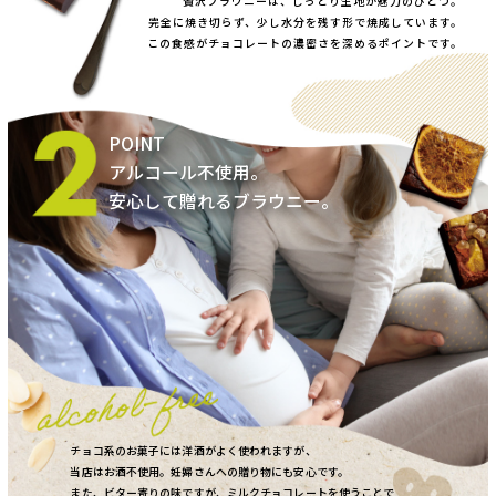
贅沢ブラウニーは、しっとり生地が魅力のひとつ。
完全に焼き切らず、少し水分を残す形で焼成しています。
この食感がチョコレートの濃密さを深めるポイントです。
アルコール不使用。
安心して贈れるブラウニー。
チョコ系のお菓子には洋酒がよく使われますが、
当店はお酒不使用。妊婦さんへの贈り物にも安心です。
また、ビター寄りの味ですが、ミルクチョコレートを使うことで