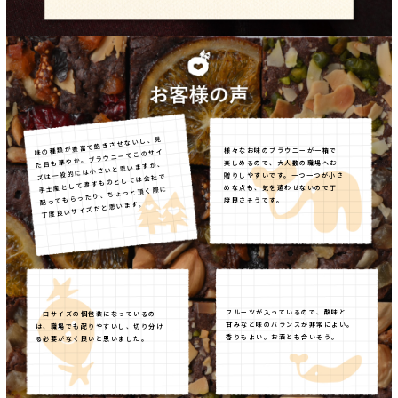
味の種類が豊富で飽きさせないし、見
様々なお味のブラウニーが一箱で
た目も華やか。ブラウニーでこのサイ
楽しめるので、大人数の職場へお
ズは一般的には小さいと思いますが、
贈りしやすいです。一つ一つが小さ
手土産として渡すものとしては会社で
めな点も、気を遣わせないので丁
配ってもらったり、ちょっと頂く際に
度良さそうです。
丁度良いサイズだと思います。
フルーツが入っているので、酸味と
一口サイズの個包装になっているの
甘みなど味のバランスが非常によい。
は、職場でも配りやすいし、切り分け
香りもよい。お酒とも合いそう。
る必要がなく良いと思いました。