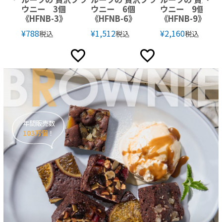
ウニー 3個
ウニー 6個
ウニー 9個
《HFNB-3》
《HFNB-6》
《HFNB-9》
¥
788
¥
1,512
¥
2,160
税込
税込
税込
年間販売数
103万個
！