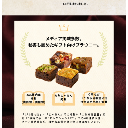
一口が生まれました。
メディア掲載多数。
秘書も認めたギフト向けブラウニー。
ぐるなび
JAL機内誌
九州じゃらん
『こちら秘書室公認
掲載
掲載
接待の手土産』掲載
(国内線・国際線)
「JAL機内誌」・「じゃらん」での掲載や「こちら秘書室」公
認『“接待の手土産”セレクション2023』での4年連続入選・
プティ賞受賞など、確かな品質で贈り物に選ばれています。