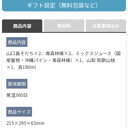
ギフト設定（無料包装など）
商品内容
原材料
注意事項ほか
商品内容
山口島そだち×2、青森林檎×2、ミックスジュース（国
産蜜柑・沖縄パイン・青森林檎）×1、山梨 和歌山桃
×1、各180ml
賞味期限
常温360日
商品サイズ
215×295×65mm