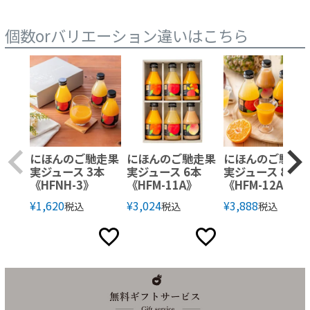
個数orバリエーション違いはこちら
にほんのご馳走果
にほんのご馳走果
にほんのご馳走
実ジュース 3本
実ジュース 6本
実ジュース 8本
《HFNH-3》
《HFM-11A》
《HFM-12A》
¥
1,620
¥
3,024
¥
3,888
税込
税込
税込