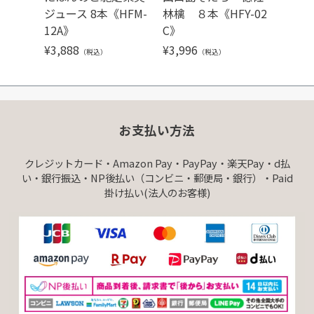
ジュース 8本《HFM-
林檎 ８本《HFY-02
ジュー
12A》
C》
-3》
¥
3,888
¥
3,996
¥
1,62
（税込）
（税込）
お支払い方法
クレジットカード・Amazon Pay・PayPay・楽天Pay・d払
い・銀行振込・NP後払い（コンビニ・郵便局・銀行）・Paid
掛け払い(法人のお客様)