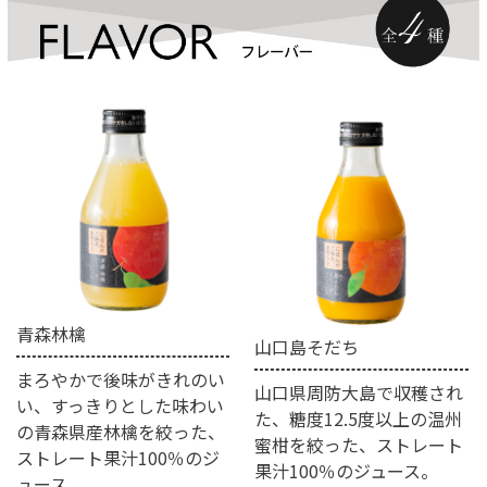
青森林檎
山口島そだち
まろやかで後味がきれのい
山口県周防大島で収穫され
い、すっきりとした味わい
た、糖度12.5度以上の温州
の青森県産林檎を絞った、
蜜柑を絞った、ストレート
ストレート果汁100％のジ
果汁100％のジュース。
ュース。