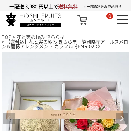
0
TOP
花と実の極み きらら星
【送料込】花と実の極み きらら星 静岡県産アールスメロ
ン＆薔薇アレンジメント カラフル《FMR-02D》