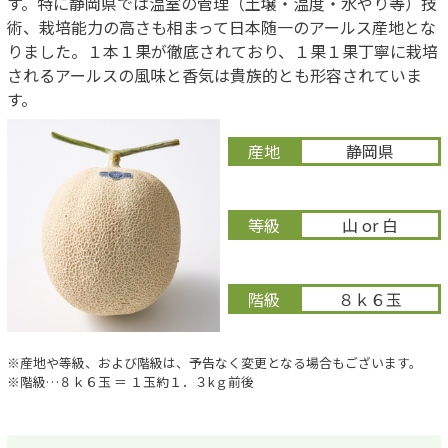
す。特に静岡県では温室の管理（土壌・温度・水やり等）技
術、栽培能力の高さも相まって日本随一のアールス産地とな
りました。１本１果が徹底されており、１果１果丁寧に栽培
されるアールスの風味と香気は貴族的とも形容されていま
す。
産地
静岡県
等級
山 or 白
階級
８ｋ６玉
※産地や等級、および階級は、予告なく変更となる場合もございます。
※階級…８ｋ６玉 ＝ １玉約１．３kｇ前後