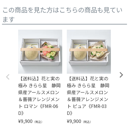
この商品を見た方はこちらの商品も見てい
ます
【送料込】花と実の
【送料込】花と実の
【送
極み きらら星 静岡
極み きらら星 静岡
ーケ 
県産アールスメロン
県産アールスメロン
ブラウ
＆薔薇アレンジメン
＆薔薇アレンジメン
-08B
ト ロマン《FMR-06
ト ピュア《FMR-03
¥
6,16
D》
D》
¥
9,900
¥
9,900
（税込）
（税込）