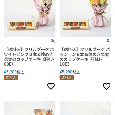
【送料込】フリルブーケ ホ
【送料込】フリルブーケ パ
ワイトピンク８本＆煌めき
ッション８本＆煌めき果実
果実のカップケーキ《FMJ-
のカップケーキ《FMJ-
09E》
10E》
¥
5,280
¥
5,280
税込
税込
送料込
送料込