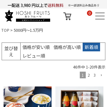
0
TOP
5000円～1.5万円
価格が安い順
価格が高い順
新着順
並び替
え
レビュー順
46
件中
1
-
20
件表示
1
2
3