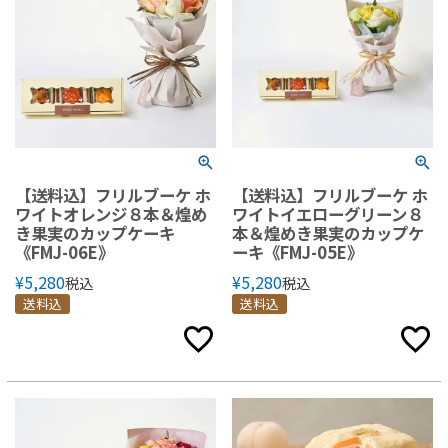
【送料込】フリルブーケ ホ
【送料込】フリルブーケ ホ
ワイトオレンジ８本＆煌め
ワイトイエローグリーン８
き果実のカップケーキ
本＆煌めき果実のカップケ
《FMJ-06E》
ーキ《FMJ-05E》
¥
5,280
¥
5,280
税込
税込
送料込
送料込