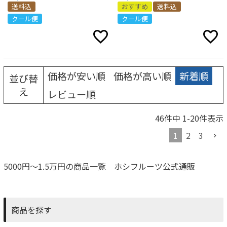
送料込
おすすめ
送料込
クール便
クール便
価格が安い順
価格が高い順
新着順
並び替
え
レビュー順
46
件中
1
-
20
件表示
1
2
3
5000円～1.5万円の商品一覧 ホシフルーツ公式通販
商品を探す