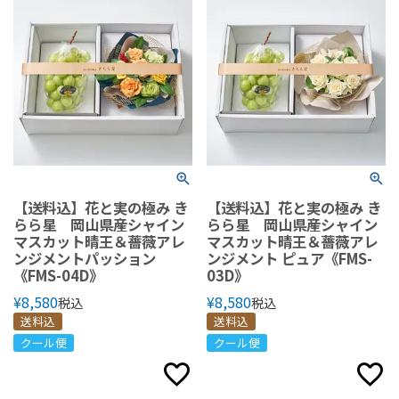
【送料込】花と実の極み き
【送料込】花と実の極み き
らら星 岡山県産シャイン
らら星 岡山県産シャイン
マスカット晴王＆薔薇アレ
マスカット晴王＆薔薇アレ
ンジメントパッション
ンジメント ピュア《FMS-
《FMS-04D》
03D》
¥
8,580
¥
8,580
税込
税込
送料込
送料込
クール便
クール便