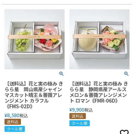
【送料込】花と実の極み き
【送料込】花と実の極み き
らら星 岡山県産シャイン
らら星 静岡県産アールス
マスカット晴王＆薔薇アレ
メロン＆薔薇アレンジメン
ンジメント カラフル
ト ロマン《FMR-06D》
《FMS-02D》
¥
9,900
税込
¥
8,580
税込
送料込
送料込
クール便
クール便