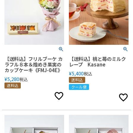
【送料込】フリルブーケ カ
【送料込】桃と苺のミルク
ラフル８本＆煌めき果実の
レープ Kasane
カップケーキ《FMJ-04E》
¥
5,400
税込
¥
5,280
税込
送料込
送料込
クール便