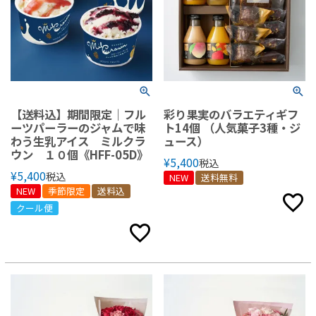
【送料込】期間限定｜フル
彩り果実のバラエティギフ
ーツパーラーのジャムで味
ト14個 （人気菓子3種・ジ
わう生乳アイス ミルクラ
ュース）
ウン １０個《HFF-05D》
¥
5,400
税込
¥
5,400
税込
NEW
送料無料
NEW
季節限定
送料込
クール便