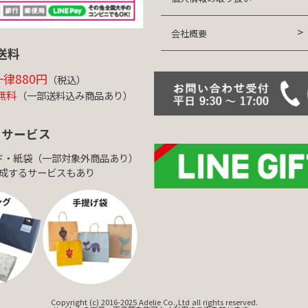
会社概要
送料
律880円
（税込）
無料
（一部送料込み商品あり）
トサービス
ド・紙袋（一部対象外商品あり）
成するサービスもあり
Copyright (c) 2016-2025 Adelie Co.,Ltd all rights reserved.