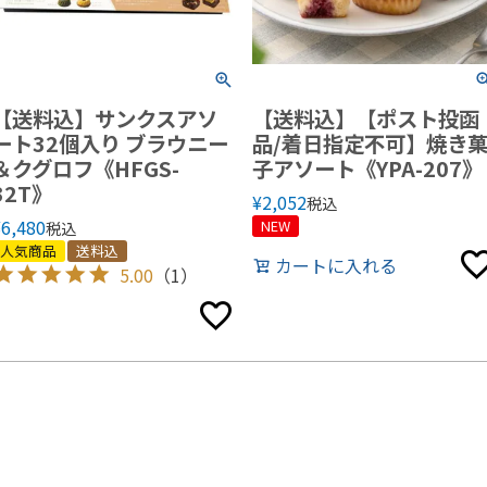
【送料込】サンクスアソ
【送料込】【ポスト投函
ート32個入り ブラウニー
品/着日指定不可】焼き
＆クグロフ《HFGS-
子アソート《YPA-207》
32T》
¥
2,052
税込
¥
6,480
NEW
税込
人気商品
送料込
カートに入れる
5.00
（1）