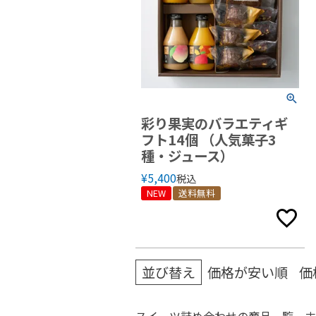
彩り果実のバラエティギ
フト14個 （人気菓子3
種・ジュース）
¥
5,400
税込
NEW
送料無料
並び替え
価格が安い順
価