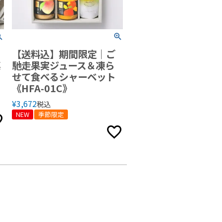
【送料込】期間限定｜ご
菓
馳走果実ジュース＆凍ら
せて食べるシャーベット
《HFA-01C》
¥
3,672
税込
NEW
季節限定