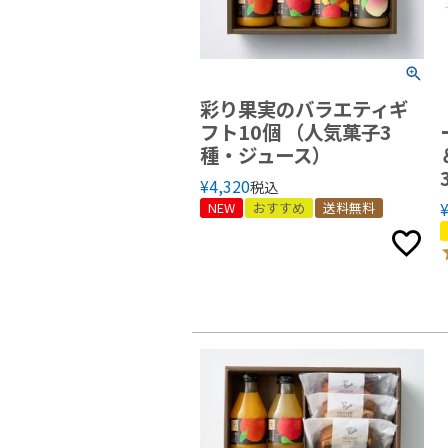
彩り果実のバラエティギ
フト10個 （人気菓子3
種・ジュース）
¥
4,320
税込
NEW
おすすめ
送料無料