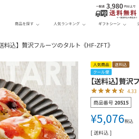
商品を探す
人気ランキング
ギフトシーン
送料込】贅沢フルーツのタルト《HF-ZFT》
人気商品
送料込
クール便
【送料込】贅沢フ
4.33
商品番号
20515
¥
5,076
税込
送料込