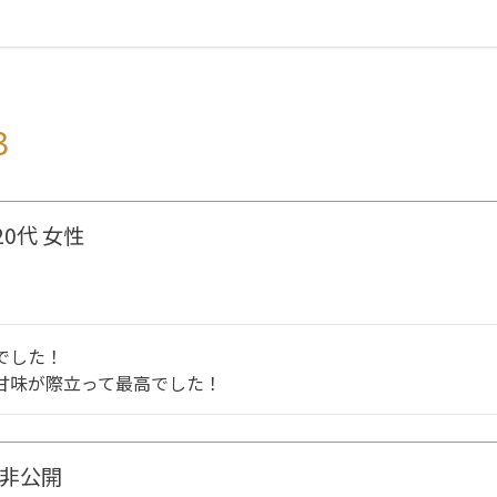
3
20代
女性
した！

甘味が際立って最高でした！
非公開