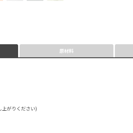
原材料
台
し上がりください)