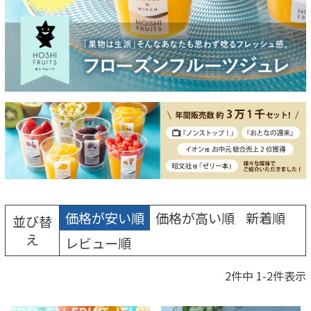
価格が安い順
価格が高い順
新着順
並び替
え
レビュー順
2
件中
1
-
2
件表示