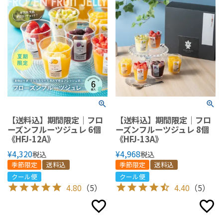
【送料込】期間限定｜フロ
【送料込】期間限定｜フロ
ーズンフルーツジュレ 6個
ーズンフルーツジュレ 8個
《HFJ-12A》
《HFJ-13A》
¥
4,320
¥
4,968
税込
税込
季節限定
送料込
季節限定
送料込
クール便
クール便
4.80
（5）
4.40
（5）