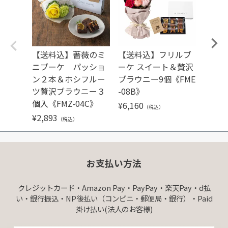
【送料込】薔薇のミ
【送料込】フリルブ
【送
ニブーケ パッショ
ーケ スイート＆贅沢
ンジ
ン２本＆ホシフルー
ブラウニー9個《FME
ン＆
ツ贅沢ブラウニー３
-08B》
沢ブラ
個入《FMZ-04C》
MU-0
¥
6,160
（税込）
¥
2,893
¥
3,99
（税込）
お支払い方法
クレジットカード・Amazon Pay・PayPay・楽天Pay・d払
い・銀行振込・NP後払い（コンビニ・郵便局・銀行）・Paid
掛け払い(法人のお客様)