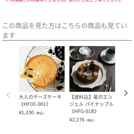
この商品を見た方はこちらの商品も見てい
ます
大人のチーズケーキ
【送料込】星のエン
【誕
《HFOC-001》
ジェル パイナップル
シェ
《HFG-01B》
ツ 
¥
1,350
（税込）
が詰
¥
2,376
（税込）
トパ
４個《