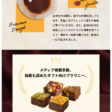
生地を作る間は、混ぜる作業を決してと
めず、手塩にかけてしっとり滑らか食感
に育てていきます。また、生地の水分を
吸収しにくいセミドライの果実を使うこ
とで、絶妙な一体感が織りなす、魅惑の
一口が生まれました。
メディア掲載多数。
秘書も認めたギフト向けブラウニー。