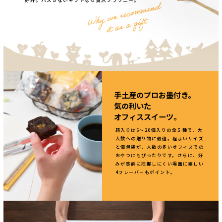
好評。ハズさないギフトなら贅沢ブラウニー。
手土産のプロお墨付き。
気の利いた
オフィススイーツ。
箱入りは6～20個入りの全５種で、大
人数への贈り物に最適。程よいサイズ
と個包装が、人数の多いオフィスでの
おやつにもぴったりです。さらに、好
みが事前に把握しにくい場面に嬉しい
4フレーバーもポイント。