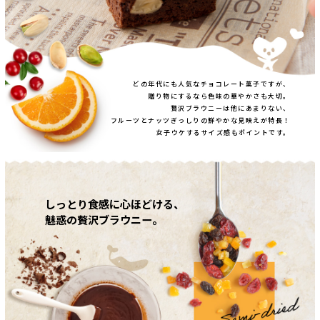
どの年代にも人気なチョコレート菓子ですが、
贈り物にするなら色味の華やかさも大切。
贅沢ブラウニーは他にあまりない、
フルーツとナッツぎっしりの鮮やかな見映えが特長！
女子ウケするサイズ感もポイントです。
しっとり食感に心ほどける、
魅惑の贅沢ブラウニー。