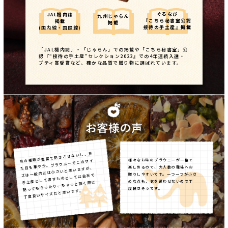
ぐるなび
JAL機内誌
九州じゃらん
『こちら秘書室公認
掲載
掲載
接待の手土産』掲載
(国内線・国際線)
「JAL機内誌」・「じゃらん」での掲載や「こちら秘書室」公
認『“接待の手土産”セレクション2023』での4年連続入選・
プティ賞受賞など、確かな品質で贈り物に選ばれています。
味の種類が豊富で飽きさせないし、見
様々なお味のブラウニーが一箱で
た目も華やか。ブラウニーでこのサイ
楽しめるので、大人数の職場へお
ズは一般的には小さいと思いますが、
贈りしやすいです。一つ一つが小さ
手土産として渡すものとしては会社で
めな点も、気を遣わせないので丁
配ってもらったり、ちょっと頂く際に
度良さそうです。
丁度良いサイズだと思います。