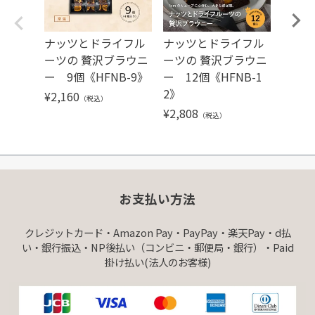
ナッツとドライフル
ナッツとドライフル
ナッ
ーツの 贅沢ブラウニ
ーツの 贅沢ブラウニ
ーツの
ー 9個《HFNB-9》
ー 12個《HFNB-1
ー 6
2》
¥
2,160
¥
1,51
（税込）
¥
2,808
（税込）
お支払い方法
クレジットカード・Amazon Pay・PayPay・楽天Pay・d払
い・銀行振込・NP後払い（コンビニ・郵便局・銀行）・Paid
掛け払い(法人のお客様)