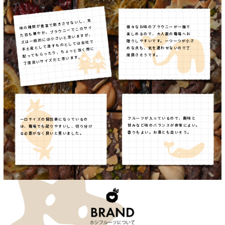
味の種類が豊富で飽きさせないし、見
様々なお味のブラウニーが一箱で
た目も華やか。ブラウニーでこのサイ
楽しめるので、大人数の職場へお
ズは一般的には小さいと思いますが、
贈りしやすいです。一つ一つが小さ
手土産として渡すものとしては会社で
めな点も、気を遣わせないので丁
配ってもらったり、ちょっと頂く際に
度良さそうです。
丁度良いサイズだと思います。
フルーツが入っているので、酸味と
一口サイズの個包装になっているの
甘みなど味のバランスが非常によい。
は、職場でも配りやすいし、切り分け
香りもよい。お酒とも合いそう。
る必要がなく良いと思いました。