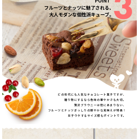
フルーツとナッツに魅了される、
大人モダンな個性派キューブ。
どの年代にも人気なチョコレート菓子ですが、
贈り物にするなら色味の華やかさも大切。
贅沢ブラウニーは他にあまりない、
フルーツとナッツぎっしりの鮮やかな見映えが特長！
女子ウケするサイズ感もポイントです。