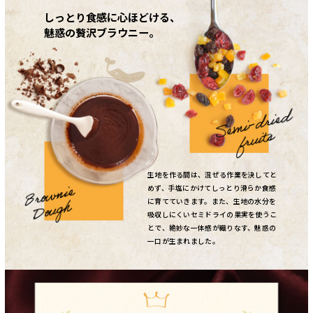
しっとり食感に心ほどける、
魅惑の贅沢ブラウニー。
生地を作る間は、混ぜる作業を決してと
めず、手塩にかけてしっとり滑らか食感
に育てていきます。また、生地の水分を
吸収しにくいセミドライの果実を使うこ
とで、絶妙な一体感が織りなす、魅惑の
一口が生まれました。