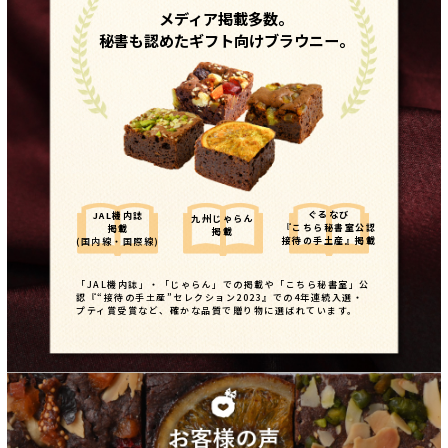
メディア掲載多数。
秘書も認めたギフト向けブラウニー。
ぐるなび
JAL機内誌
九州じゃらん
『こちら秘書室公認
掲載
掲載
接待の手土産』掲載
(国内線・国際線)
「JAL機内誌」・「じゃらん」での掲載や「こちら秘書室」公
認『“接待の手土産”セレクション2023』での4年連続入選・
プティ賞受賞など、確かな品質で贈り物に選ばれています。