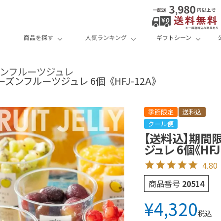
商品を探す
人気ランキング
ギフトシーン
ズンフルーツジュレ
ンフルーツジュレ 6個《HFJ-12A》
季節限定
送料込
クール便
【送料込】期間
ジュレ 6個《HFJ
4.80
商品番号
20514
¥
4,320
税込