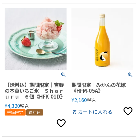
【送料込】期間限定｜吉野
期間限定｜みかんの花嫁
の本葛いちご氷 Ｓｈａｒ
《HFM-05A》
ｕｒｕ ６個《HFK-01D》
¥
2,160
税込
¥
4,320
税込
カートに入れる
季節限定
送料込