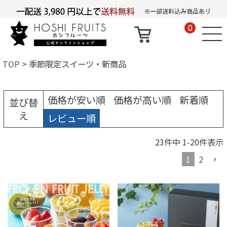
0
TOP
季節限定スイーツ・新商品
価格が安い順
価格が高い順
新着順
並び替
え
レビュー順
23
件中
1
-
20
件表示
1
2