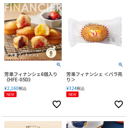
芳果フィナンシェ6個入り
芳果フィナンシェ ＜バラ売
《HFE-05D》
り＞
¥
2,160
¥
324
税込
税込
NEW
NEW