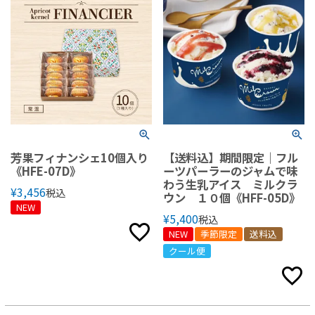
芳果フィナンシェ10個入り
【送料込】期間限定｜フル
《HFE-07D》
ーツパーラーのジャムで味
わう生乳アイス ミルクラ
¥
3,456
税込
ウン １０個《HFF-05D》
NEW
¥
5,400
税込
NEW
季節限定
送料込
クール便