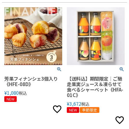
芳果フィナンシェ3個入り
【送料込】期間限定｜ご馳
《HFE-08D》
走果実ジュース＆凍らせて
食べるシャーベット《HFA-
¥
1,080
税込
01C》
NEW
¥
3,672
税込
NEW
季節限定