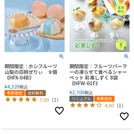
期間限定｜ホシフルーツ
期間限定｜フルーツパーラ
山梨の白桃ぜりぃ ９個
ーの凍らせて食べるシャー
《HFX-04B》
ベット 彩果しずく 8袋
《HFW-01F》
¥
4,320
税込
¥
2,700
税込
季節限定
送料無料
リニュアル
季節限定
5.00
（1）
4.00
（1）