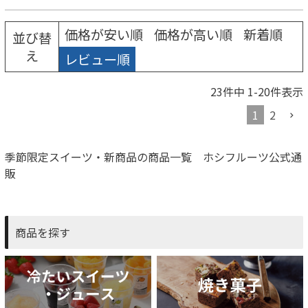
価格が安い順
価格が高い順
新着順
並び替
え
レビュー順
23
件中
1
-
20
件表示
1
2
季節限定スイーツ・新商品の商品一覧 ホシフルーツ公式通
販
商品を探す