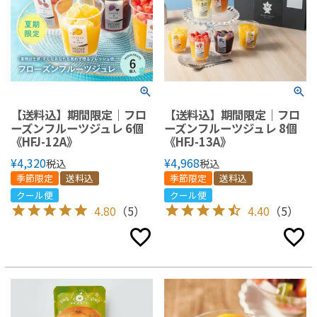
【送料込】期間限定｜フロ
【送料込】期間限定｜フロ
ーズンフルーツジュレ 6個
ーズンフルーツジュレ 8個
《HFJ-12A》
《HFJ-13A》
¥
4,320
¥
4,968
税込
税込
季節限定
送料込
季節限定
送料込
クール便
クール便
4.80
（5）
4.40
（5）