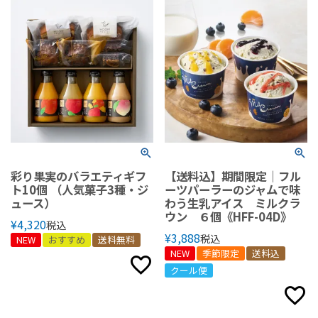
彩り果実のバラエティギフ
【送料込】期間限定｜フル
ト10個 （人気菓子3種・ジ
ーツパーラーのジャムで味
ュース）
わう生乳アイス ミルクラ
ウン ６個《HFF-04D》
¥
4,320
税込
¥
3,888
税込
NEW
おすすめ
送料無料
NEW
季節限定
送料込
クール便