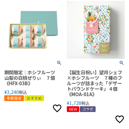
期間限定｜ホシフルーツ
【誕生日祝い】望月シェフ
山梨の白桃ぜりぃ ７個
×ホシフルーツ ７種のフ
《HFX-03B》
ルーツが詰まった「デザー
トパウンドケーキ」４個
¥
3,240
税込
《MOA-01A》
季節限定
おすすめ
¥
1,728
税込
NEW
コラボ