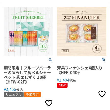
期間限定｜フルーツパーラ
芳果フィナンシェ4個入り
ーの凍らせて食べるシャー
《HFE-04D》
ベット 彩果しずく 10袋
¥
1,404
税込
《HFW-02F》
NEW
¥
3,456
税込
リニュアル
季節限定