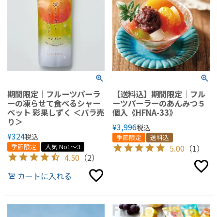
期間限定｜フルーツパーラ
【送料込】期間限定｜フル
ーの凍らせて食べるシャー
ーツパーラーのあんみつ５
ベット 彩果しずく ＜バラ売
個入《HFNA-33》
り＞
¥
3,996
税込
¥
324
税込
季節限定
送料込
季節限定
人気 No1～3
5.00
（1）
4.50
（2）
カートに入れる