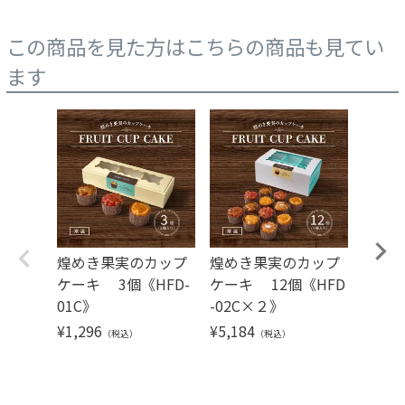
この商品を見た方はこちらの商品も見てい
ます
煌めき果実のカップ
煌めき果実のカップ
芳果フ
ケーキ 3個《HFD-
ケーキ 12個《HFD
入り《H
01C》
-02C×２》
¥
2,16
¥
1,296
¥
5,184
（税込）
（税込）