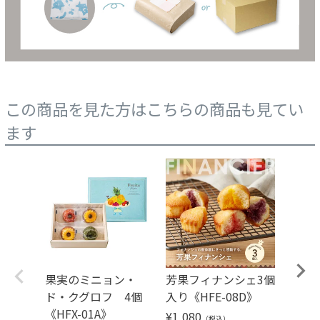
この商品を見た方はこちらの商品も見てい
ます
果実のミニョン・
芳果フィナンシェ3個
芳果フ
ド・クグロフ 4個
入り《HFE-08D》
入り《H
《HFX-01A》
¥
1,080
¥
1,40
（税込）