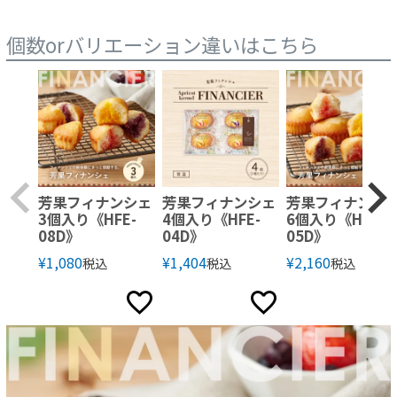
個数orバリエーション違いはこちら
芳果フィナンシェ
芳果フィナンシェ
芳果フィナンシ
3個入り《HFE-
4個入り《HFE-
6個入り《HFE-
08D》
04D》
05D》
¥
1,080
¥
1,404
¥
2,160
税込
税込
税込