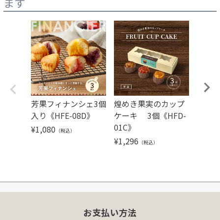
ます
芳果フィナンシェ3個
煌めき果実のカップ
芳果フ
入り《HFE-08D》
ケーキ 3個《HFD-
バラ
01C》
¥
1,080
¥
324
（税込）
（
¥
1,296
（税込）
お支払い方法