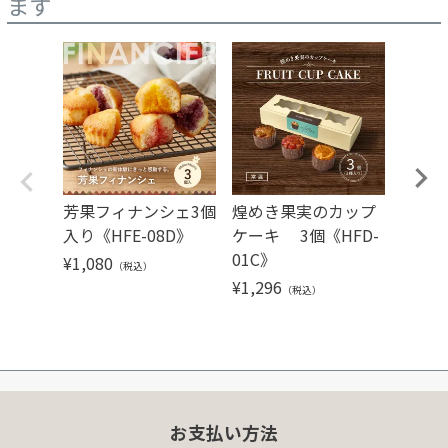
ます
芳果フィナンシェ3個
煌めき果実のカップ
芳果フ
入り《HFE-08D》
ケーキ 3個《HFD-
バラ
01C》
¥
1,080
¥
324
（税込）
（
¥
1,296
（税込）
お支払い方法