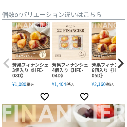
個数orバリエーション違いはこちら
芳果フィナンシェ
芳果フィナンシェ
芳果フィナンシ
3個入り《HFE-
4個入り《HFE-
6個入り《HFE-
08D》
04D》
05D》
¥
1,080
¥
1,404
¥
2,160
税込
税込
税込