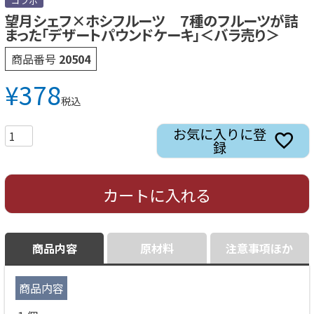
コラボ
望月シェフ×ホシフルーツ ７種のフルーツが詰
まった「デザートパウンドケーキ」＜バラ売り＞
商品番号
20504
¥
378
税込
お気に入りに登
録
カートに入れる
商品内容
原材料
注意事項ほか
商品内容