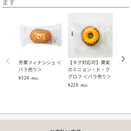
ます
芳果フィナンシェ ＜
【タグ対応可】果実
【タ
バラ売り＞
のミニョン・ド・ク
き果
グロフ ＜バラ売り＞
キ ＜
¥
324
（税込）
¥
216
¥
378
（税込）
（