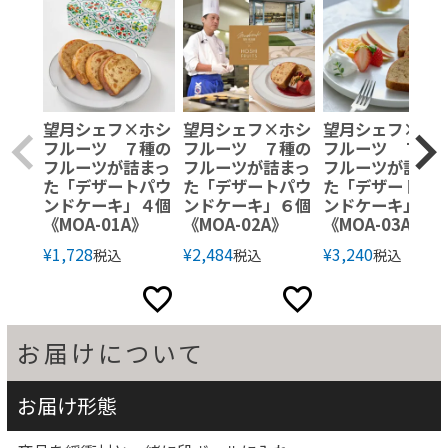
望月シェフ×ホシ
望月シェフ×ホシ
望月シェフ×ホ
フルーツ ７種の
フルーツ ７種の
フルーツ ７種
フルーツが詰まっ
フルーツが詰まっ
フルーツが詰ま
た「デザートパウ
た「デザートパウ
た「デザートパ
ンドケーキ」４個
ンドケーキ」６個
ンドケーキ」８
《MOA-01A》
《MOA-02A》
《MOA-03A》
¥
1,728
¥
2,484
¥
3,240
税込
税込
税込
お届けについて
お届け形態