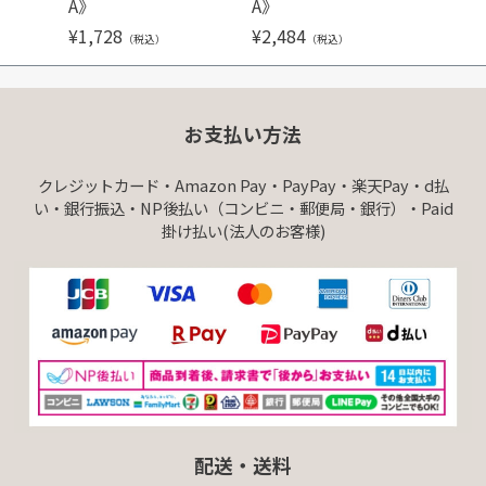
A》
A》
¥
378
（
¥
1,728
¥
2,484
（税込）
（税込）
お支払い方法
クレジットカード・Amazon Pay・PayPay・楽天Pay・d払
い・銀行振込・NP後払い（コンビニ・郵便局・銀行）・Paid
掛け払い(法人のお客様)
配送・送料