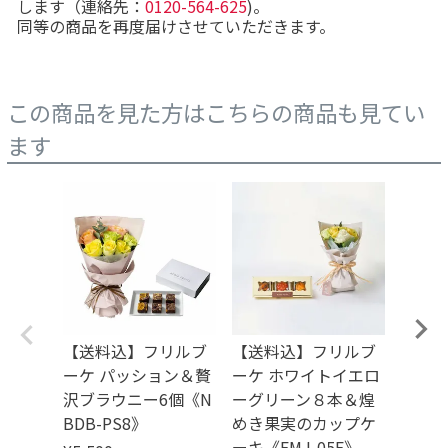
します（連絡先：
0120-564-625
)。
同等の商品を再度届けさせていただきます。
この商品を見た方はこちらの商品も見てい
ます
【送料込】フリルブ
【送料込】フリルブ
【送
ーケ パッション＆贅
ーケ ホワイトイエロ
ーケ 
沢ブラウニー6個《N
ーグリーン８本＆煌
ク８
BDB-PS8》
めき果実のカップケ
のカッ
ーキ《FMJ-05E》
J-08