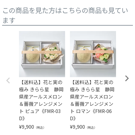
この商品を見た方はこちらの商品も見てい
ます
【送料込】花と実の
【送料込】花と実の
【送
極み きらら星 静岡
極み きらら星 静岡
極み 
県産アールスメロン
県産アールスメロン
県産
＆薔薇アレンジメン
＆薔薇アレンジメン
＆薔
ト ピュア《FMR-03
ト ロマン《FMR-06
ト カ
D》
D》
2D》
¥
9,900
¥
9,900
¥
9,90
（税込）
（税込）