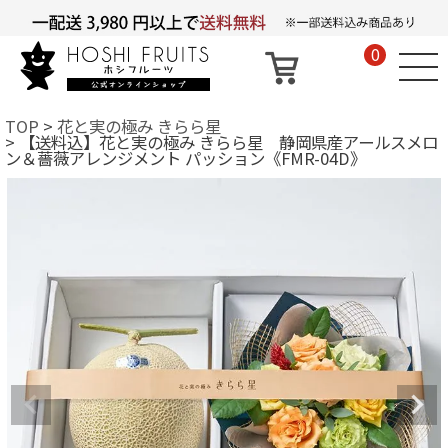
0
TOP
花と実の極み きらら星
【送料込】花と実の極み きらら星 静岡県産アールスメロ
ン＆薔薇アレンジメント パッション《FMR-04D》