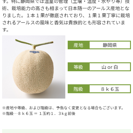
す。特に静岡県では温室の管理（土壌・温度・水やり等）技
術、栽培能力の高さも相まって日本随一のアールス産地とな
りました。１本１果が徹底されており、１果１果丁寧に栽培
されるアールスの風味と香気は貴族的とも形容されていま
す。
産地
静岡県
等級
山 or 白
階級
８ｋ６玉
※産地や等級、および階級は、予告なく変更となる場合もございます。
※階級…８ｋ６玉 ＝ １玉約１．３kｇ前後