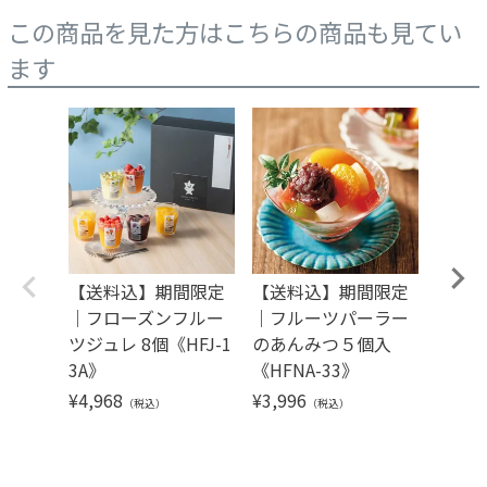
この商品を見た方はこちらの商品も見てい
ます
【送料込】期間限定
【送料込】期間限定
【送
｜フローズンフルー
｜フルーツパーラー
スクリ
ツジュレ 8個《HFJ-1
のあんみつ５個入
個《HF
3A》
《HFNA-33》
¥
5,29
¥
4,968
¥
3,996
（税込）
（税込）