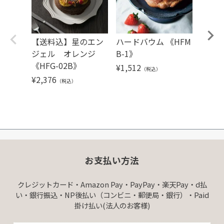
【送料込】星のエン
ハードバウム 《HFM
【送
ジェル オレンジ
B-1》
ミルク
《HFG-02B》
e
¥
1,512
（税込）
¥
2,376
¥
5,40
（税込）
お支払い方法
クレジットカード・Amazon Pay・PayPay・楽天Pay・d払
い・銀行振込・NP後払い（コンビニ・郵便局・銀行）・Paid
掛け払い(法人のお客様)