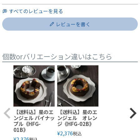
すべてのレビューを見る
レビューを書く
個数orバリエーション違いはこちら
【送料込】星のエ
【送料込】星のエ
ンジェル パイナッ
ンジェル オレン
プル《HFG-
ジ《HFG-02B》
01B》
¥
2,376
税込
¥
2,376
税込