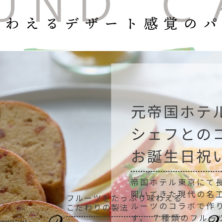
元帝国ホテ
シェフとの
お誕生日祝
帝国ホテル東京にて
開いてきた現代の名
フルーツをたっぷり味わえる
ルーツのコラボで作
こだわりの製法
す。 ７種類のフルー