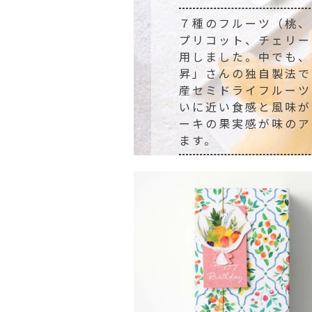
７種のフルーツ（桃、
プリコット、チェリー
用しました。中でも、
昇」さんの独自製法で
産セミドライフルーツ
いに近い食感と風味が
ーキの果実感が味のア
ます。