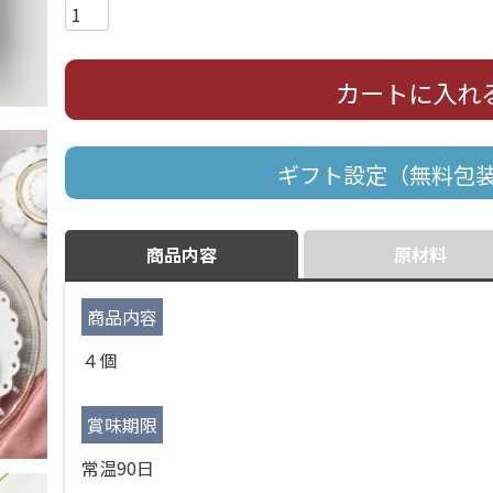
カートに入れ
ギフト設定（無料包
商品内容
原材料
商品内容
４個
賞味期限
常温90日