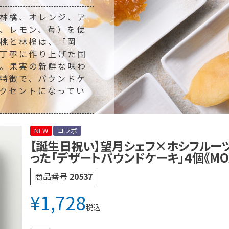
林檎、オレンジ、ア
、レモン、苺）を使
桃と林檎は、「岡
丁寧に作り上げた国
。果実の新鮮な味わ
特徴で、パウンドケ
クセントになってい
NEW
コラボ
【誕生日祝い】望月シェフ×ホシフルー
った「デザートパウンドケーキ」４個《MOA
商品番号
20537
¥
1,728
税込