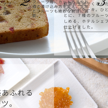
フルーツ毎にカット方法やお
紅茶の生地でくるん
、アプ
酒の漬け込み方を変え、生地
レモ
パウンドケーキ。ひ
とフルーツも絶妙な割合に調
した。
とに、７種のフルー
節。
しめる、ホテルシェ
仕上げました。
感あふれる
ーツ。