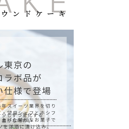
ル東京の
コラボ品が
い仕様で登場
長年スイーツ業界を切り
工・望月シェフとホシフ
少しずつ変化する
り上げた特別なお菓子で
豊かな味わい
ツを洋酒に漬け込み、