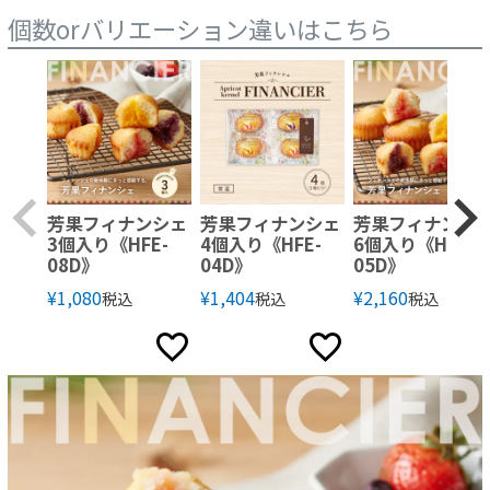
個数orバリエーション違いはこちら
芳果フィナンシェ
芳果フィナンシェ
芳果フィナンシ
3個入り《HFE-
4個入り《HFE-
6個入り《HFE-
08D》
04D》
05D》
¥
1,080
¥
1,404
¥
2,160
税込
税込
税込