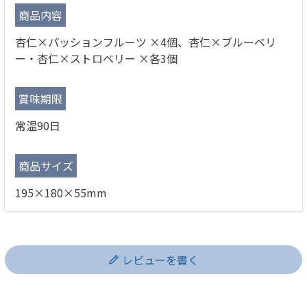
商品内容
杏仁×パッションフルーツ ×4個、杏仁×ブルーベリ
ー・杏仁×ストロベリー ×各3個
賞味期限
常温90日
商品サイズ
195×180×55mm
レビューを書く