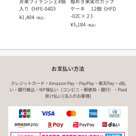
芳果フィナンシェ4個
煌めき果実のカップ
果実
入り《HFE-04D》
ケーキ 12個《HFD
ド・ク
-02C×２》
《HFX
¥
1,404
（税込）
¥
5,184
¥
3,02
（税込）
お支払い方法
クレジットカード・Amazon Pay・PayPay・楽天Pay・d払
い・銀行振込・NP後払い（コンビニ・郵便局・銀行）・Paid
掛け払い(法人のお客様)