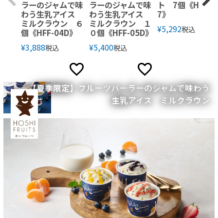
ラーのジャムで味
ラーのジャムで味
ト 7個《HFIT-
わう生乳アイス
わう生乳アイス
7》
ミルクラウン ６
ミルクラウン １
¥
5,292
税込
個《HFF-04D》
０個《HFF-05D》
¥
3,888
¥
5,400
税込
税込
【夏季限定】フルーツパーラーのジャムで味わう
生乳アイス ミルクラウン