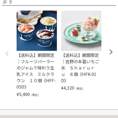
ます
【送料込】期間限定
【送料込】期間限定
【送
｜フルーツパーラー
｜吉野の本葛いちご
スクリ
のジャムで味わう生
氷 Ｓｈａｒｕｒ
個《HF
乳アイス ミルクラ
ｕ ６個《HFK-01
¥
5,29
ウン １０個《HFF-
D》
05D》
¥
4,320
（税込）
¥
5,400
（税込）