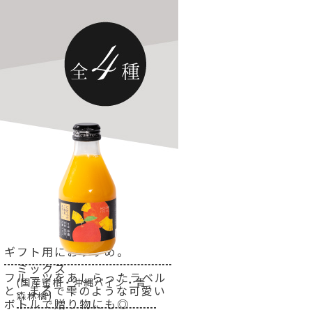
ギフト用におすすめ。
ミックス
フルーツをあしらったラベル
(国産蜜柑・沖縄パイン・青
と、まるで雫のような可愛い
森林檎)
ボトルで贈り物にも◎