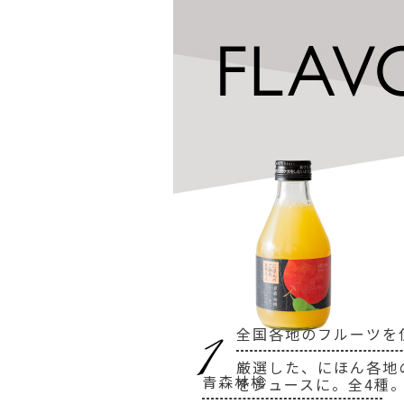
全国各地のフルーツを
厳選した、にほん各地
青森林檎
をジュースに。全4種