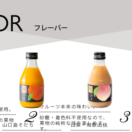
フルーツ本来の味わい。
使用。
砂糖・着色料不使用なので、
の果物
果物の純粋な味を楽しめま
山口島そだち
山梨・和歌山桃
。
す。