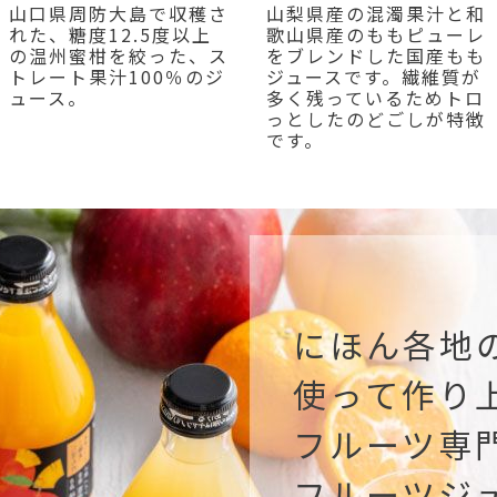
山口県周防大島で収穫さ
山梨県産の混濁果汁と和
れた、糖度12.5度以上
歌山県産のももピューレ
の温州蜜柑を絞った、ス
をブレンドした国産もも
トレート果汁100％のジ
ジュースです。繊維質が
ュース。
多く残っているためトロ
っとしたのどごしが特徴
です。
にほん各地
使って作り
フルーツ専
フルーツジ