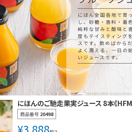
にほん全国各地で育
し、砂糖・香料・着
純粋な甘みと酸味と
度もテイスティング
スです。飲めばから
よく潤える、一日の
いジュースです。
にほんのご馳走果実ジュース 8本《HFM-
商品番号
20498
¥
3,888
税込