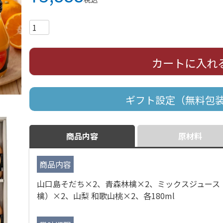
カートに入れ
ギフト設定（無料包
商品内容
原材料
商品内容
山口島そだち×2、青森林檎×2、ミックスジュー
檎）×2、山梨 和歌山桃×2、各180ml