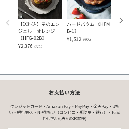
【送料込】星のエン
ハードバウム 《HFM
【送
ジェル オレンジ
B-1》
ミルク
《HFG-02B》
e
¥
1,512
（税込）
¥
2,376
¥
5,40
（税込）
お支払い方法
クレジットカード・Amazon Pay・PayPay・楽天Pay・d払
い・銀行振込・NP後払い（コンビニ・郵便局・銀行）・Paid
掛け払い(法人のお客様)