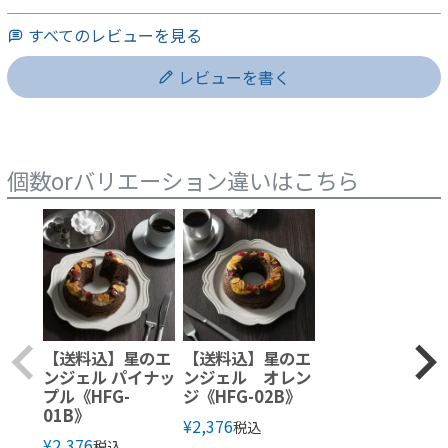
すべてのレビューを見る
レビューを書く
個数orバリエーション違いはこちら
【送料込】星のエ
【送料込】星のエ
ンジェル パイナッ
ンジェル オレン
プル《HFG-
ジ《HFG-02B》
01B》
¥
2,376
税込
¥
2,376
税込