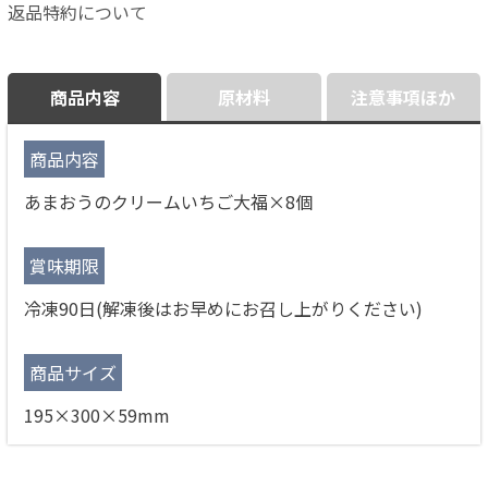
返品特約について
商品内容
原材料
注意事項ほか
商品内容
あまおうのクリームいちご大福×8個
賞味期限
冷凍90日(解凍後はお早めにお召し上がりください)
商品サイズ
195×300×59mm