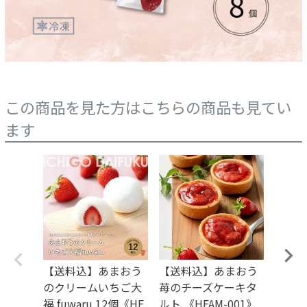
この商品を見た方はこちらの商品も見てい
ます
【送料込】あまおう
【送料込】あまおう
【送
のクリームいちご大
苺のチーズケーキタ
ミルク
福 fuwaru 12個《HF
ルト 《HFAM-001》
e