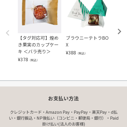
【タグ対応可】煌め
ブラウニーテトラBO
【タ
き果実のカップケー
X
のミ
キ ＜バラ売り＞
グロフ
¥
388
（税込）
¥
378
¥
216
（税込）
（
お支払い方法
クレジットカード・Amazon Pay・PayPay・楽天Pay・d払
い・銀行振込・NP後払い（コンビニ・郵便局・銀行）・Paid
掛け払い(法人のお客様)