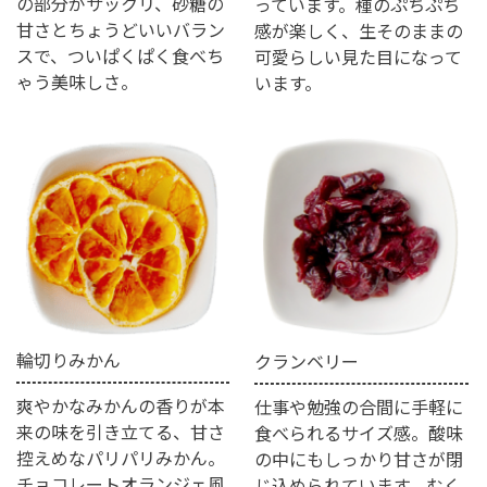
の部分がサックリ、砂糖の
っています。種のぷちぷち
甘さとちょうどいいバラン
感が楽しく、生そのままの
スで、ついぱくぱく食べち
可愛らしい見た目になって
ゃう美味しさ。
います。
輪切りみかん
クランベリー
爽やかなみかんの香りが本
仕事や勉強の合間に手軽に
来の味を引き立てる、甘さ
食べられるサイズ感。酸味
控えめなパリパリみかん。
の中にもしっかり甘さが閉
チョコレートオランジェ風
じ込められています。むく