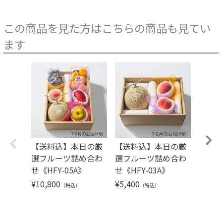
この商品を見た方はこちらの商品も見てい
ます
【送料込】本日の厳
【送料込】本日の厳
【送
選フルーツ詰め合わ
選フルーツ詰め合わ
選フ
せ《HFY-05A》
せ《HFY-03A》
せ《HF
¥
10,800
¥
5,400
¥
4,32
（税込）
（税込）