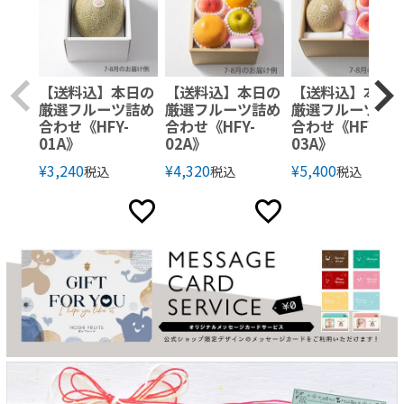
【送料込】本日の
【送料込】本日の
【送料込】本日
厳選フルーツ詰め
厳選フルーツ詰め
厳選フルーツ詰
合わせ《HFY-
合わせ《HFY-
合わせ《HFY-
01A》
02A》
03A》
¥
3,240
¥
4,320
¥
5,400
税込
税込
税込