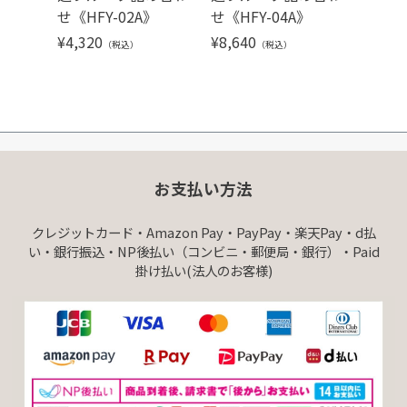
せ《HFY-02A》
せ《HFY-04A》
せ《HF
¥
4,320
¥
8,640
¥
3,24
（税込）
（税込）
お支払い方法
クレジットカード・Amazon Pay・PayPay・楽天Pay・d払
い・銀行振込・NP後払い（コンビニ・郵便局・銀行）・Paid
掛け払い(法人のお客様)