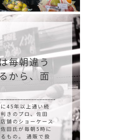
提供しています。
は毎朝違う
るから、面
に45年以上通い続
目利きのプロ、佐田
実店舗のショーケース
佐田氏が毎朝5時に
るもの。 通販で扱