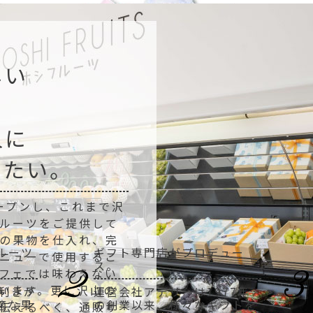
しい
人に
いたい。
オープンし、これまで沢
ルーツをご提供して
の果物を仕入れ、完
ルーツ
ギフト専門店がプロデュー
ニューで使用するこ
ス。
フェでは味わえない
います。更に沢山の
目利きが
運営会社アデリーは1977年
適な果
の創業以来、様々なギフトを
伝えるべく、通販サ