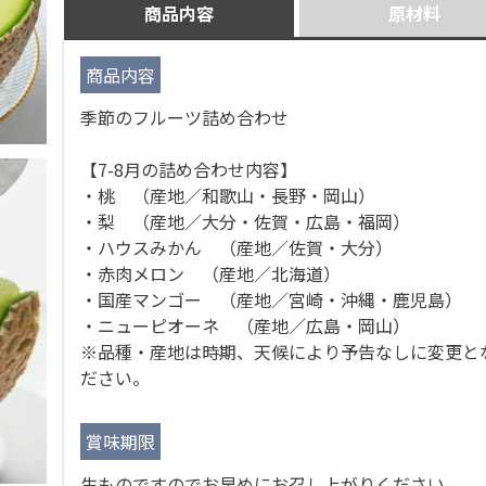
商品内容
原材料
商品内容
季節のフルーツ詰め合わせ
【7-8月の詰め合わせ内容】
・桃 （産地／和歌山・長野・岡山）
・梨 （産地／大分・佐賀・広島・福岡）
・ハウスみかん （産地／佐賀・大分）
・赤肉メロン （産地／北海道）
・国産マンゴー （産地／宮崎・沖縄・鹿児島）
・ニューピオーネ （産地／広島・岡山）
※品種・産地は時期、天候により予告なしに変更と
ださい。
賞味期限
生ものですのでお早めにお召し上がりください。