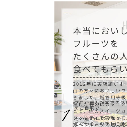
本当におい
フルーツを
たくさんの
食べてもら
2012年に実店舗が
山の方々においしいフ
きました。贈答用等級
プロが選んだ本物のフ
熟したものはカフェメ
をご自宅で。
とで、他のスイーツカ
クオリティを実現して
その道45年のプロの
こだわり、ギフトに最
方へフルーツの魅力を