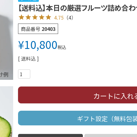
【送料込】本日の厳選フルーツ詰め合わせ《
4.75
（4）
商品番号
20403
¥
10,800
税込
送料込
カートに入れ
ギフト設定（無料包