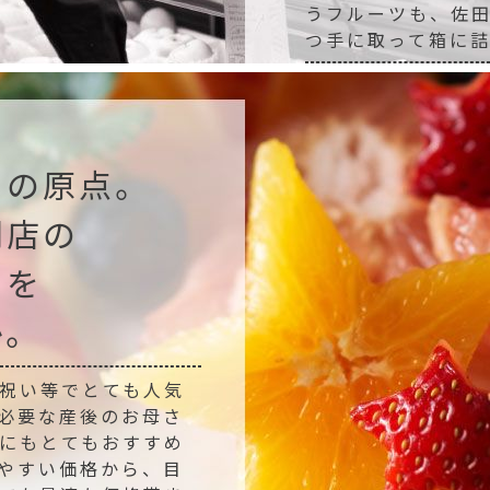
うフルーツも、佐
つ手に取って箱に
ツの原点。
門店の
ツを
か。
祝い等でとても人気
必要な産後のお母さ
にもとてもおすすめ
やすい価格から、目