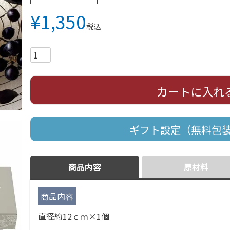
¥
1,350
税込
カートに入れ
ギフト設定（無料包
商品内容
原材料
商品内容
直径約12ｃｍ×1個