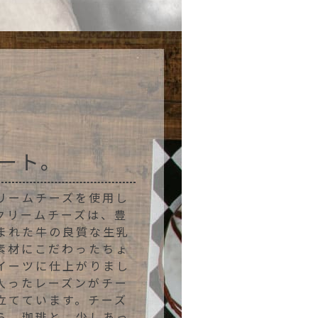
ート。
リームチーズを使用し
クリームチーズは、豊
まれた牛の良質な生乳
素材にこだわったちょ
イーツに仕上がりまし
入ったレーズンがチー
立てています。チーズ
ら、珈琲と。少しあっ