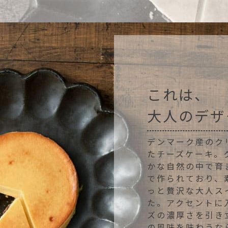
これは、
大人のデザ
デンマーク産のク
たチーズケーキ。
かな自然の中で育
で作られており、
っと贅沢な大人ス
た。アクセントに
ズの濃厚さを引き
の風味を味わうな