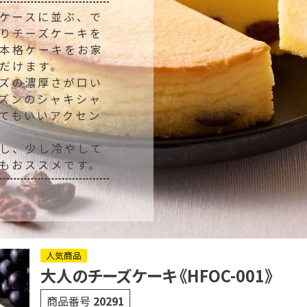
ケースに並ぶ、で
りチーズケーキを
本格ケーキをお家
だけます。
ズの濃厚さが口い
ズンのシャキシャ
てもいいアクセン
し、少し冷やして
もおススメです。
人気商品
大人のチーズケーキ 《HFOC-001》
商品番号
20291