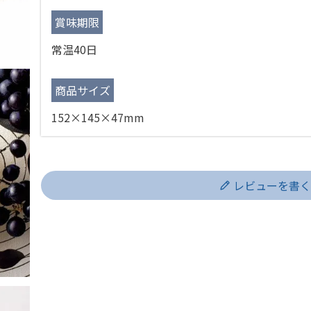
賞味期限
常温40日
商品サイズ
152×145×47mm
レビューを書く