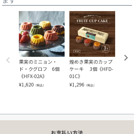
果実のミニョン・
煌めき果実のカップ
芳果フ
ド・クグロフ 6個
ケーキ 3個《HFD-
入り《H
《HFX-02A》
01C》
¥
1,08
¥
1,620
¥
1,296
（税込）
（税込）
お支払い方法