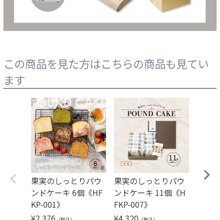
この商品を見た方はこちらの商品も見てい
ます
果実のしっとりパウ
果実のしっとりパウ
果実
ンドケーキ 6個《HF
ンドケーキ 11個《H
ンドケ
KP-001》
FKP-007》
FKP-
¥
2,376
¥
4,320
¥
5,40
（税込）
（税込）