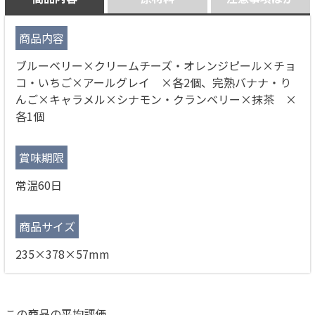
商品内容
ブルーベリー×クリームチーズ・オレンジピール×チョ
コ・いちご×アールグレイ ×各2個、完熟バナナ・り
んご×キャラメル×シナモン・クランベリー×抹茶 ×
各1個
賞味期限
常温60日
商品サイズ
235×378×57mm