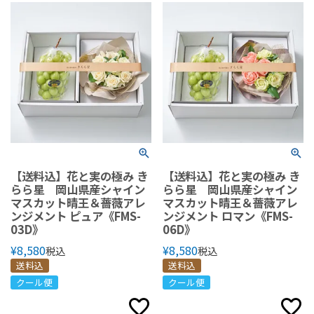
【送料込】花と実の極み き
【送料込】花と実の極み き
らら星 岡山県産シャイン
らら星 岡山県産シャイン
マスカット晴王＆薔薇アレ
マスカット晴王＆薔薇アレ
ンジメント ピュア《FMS-
ンジメント ロマン《FMS-
03D》
06D》
¥
8,580
¥
8,580
税込
税込
送料込
送料込
クール便
クール便