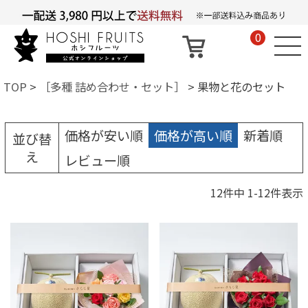
0
TOP
［多種 詰め合わせ・セット］
果物と花のセット
価格が安い順
価格が高い順
新着順
並び替
え
レビュー順
12
件中
1
-
12
件表示