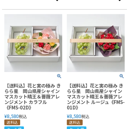
【送料込】花と実の極み き
【送料込】花と実の極み き
らら星 岡山県産シャイン
らら星 岡山県産シャイン
マスカット晴王＆薔薇アレ
マスカット晴王＆薔薇アレ
ンジメント カラフル
ンジメント ルージュ《FMS-
《FMS-02D》
01D》
¥
8,580
¥
8,580
税込
税込
送料込
送料込