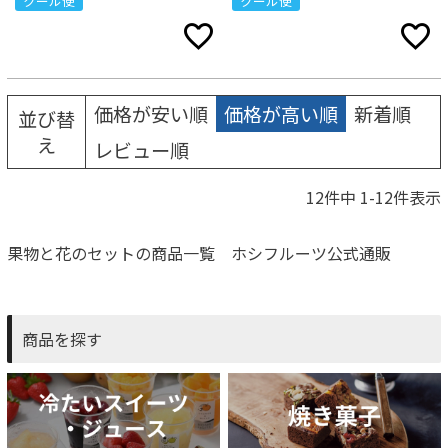
クール便
クール便
価格が安い順
価格が高い順
新着順
並び替
え
レビュー順
12
件中
1
-
12
件表示
果物と花のセットの商品一覧 ホシフルーツ公式通販
商品を探す