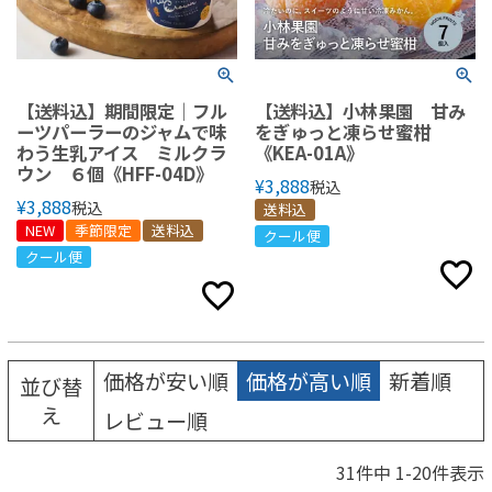
【送料込】期間限定｜フル
【送料込】小林果園 甘み
ーツパーラーのジャムで味
をぎゅっと凍らせ蜜柑
わう生乳アイス ミルクラ
《KEA-01A》
ウン ６個《HFF-04D》
¥
3,888
税込
¥
3,888
税込
送料込
NEW
季節限定
送料込
クール便
クール便
価格が安い順
価格が高い順
新着順
並び替
え
レビュー順
31
件中
1
-
20
件表示