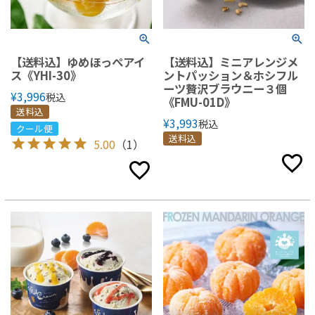
【送料込】ゆめほっぺアイ
【送料込】ミニアレンジメ
ス《YHI-30》
ントパッション＆ホシフル
ーツ贅沢ブラウニー３個
¥
3,996
税込
《FMU-01D》
送料込
¥
3,993
税込
クール便
送料込
5.00
（1）