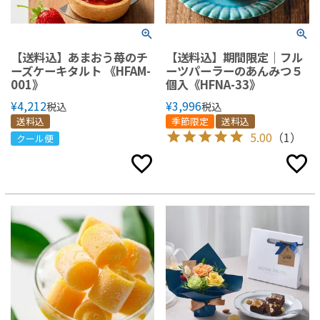
【送料込】あまおう苺のチ
【送料込】期間限定｜フル
ーズケーキタルト 《HFAM-
ーツパーラーのあんみつ５
001》
個入《HFNA-33》
¥
4,212
¥
3,996
税込
税込
送料込
季節限定
送料込
5.00
（1）
クール便