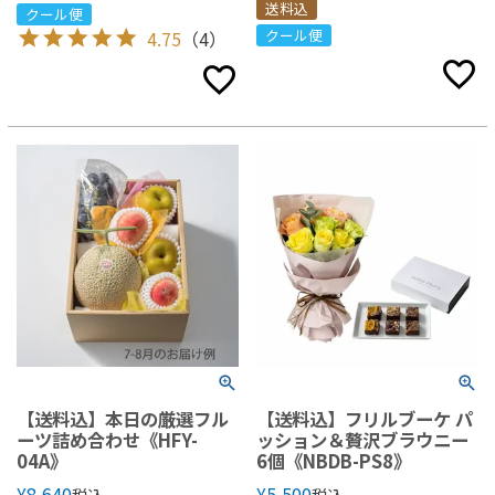
送料込
クール便
クール便
4.75
（4）
【送料込】本日の厳選フル
【送料込】フリルブーケ パ
ーツ詰め合わせ《HFY-
ッション＆贅沢ブラウニー
04A》
6個《NBDB-PS8》
¥
8,640
¥
5,500
税込
税込