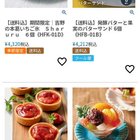
【送料込】期間限定｜吉野
【送料込】発酵バターと果
の本葛いちご氷 Ｓｈａｒ
実のバターサンド 6個
ｕｒｕ ６個《HFK-01D》
《HFB-01B》
¥
4,320
¥
4,212
税込
税込
季節限定
送料込
送料込
クール便