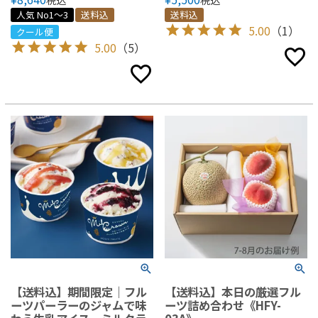
人気 No1～3
送料込
送料込
5.00
（1）
クール便
5.00
（5）
【送料込】期間限定｜フル
【送料込】本日の厳選フル
ーツパーラーのジャムで味
ーツ詰め合わせ《HFY-