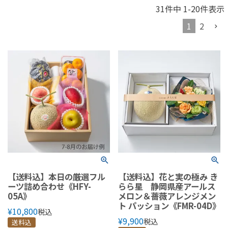
31
件中
1
-
20
件表示
1
2
【送料込】本日の厳選フル
【送料込】花と実の極み き
ーツ詰め合わせ《HFY-
らら星 静岡県産アールス
05A》
メロン＆薔薇アレンジメン
ト パッション《FMR-04D》
¥
10,800
税込
¥
9,900
税込
送料込