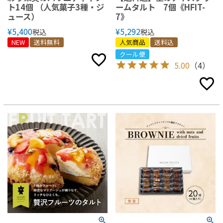
ト14個 （人気菓子3種・ジ
ームタルト 7個《HFIT-
ュース）
7》
¥
5,400
¥
5,292
税込
税込
NEW
送料無料
人気商品
送料込
クール便
5.00
（4）