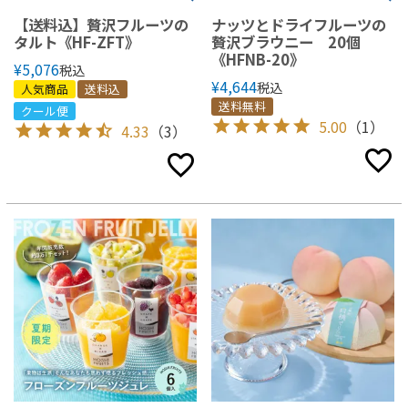
【送料込】贅沢フルーツの
ナッツとドライフルーツの
タルト《HF-ZFT》
贅沢ブラウニー 20個
《HFNB-20》
¥
5,076
税込
¥
4,644
税込
人気商品
送料込
送料無料
クール便
5.00
（1）
4.33
（3）