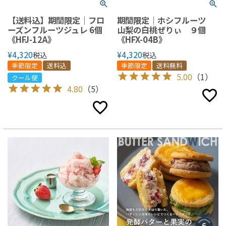
【送料込】期間限定｜フロ
期間限定｜ホシフルーツ
ーズンフルーツジュレ 6個
山梨の白桃ぜりぃ ９個
《HFJ-12A》
《HFX-04B》
¥
4,320
¥
4,320
税込
税込
季節限定
送料込
季節限定
送料無料
5.00
（1）
クール便
4.80
（5）