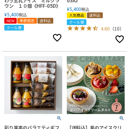
わう生乳アイス ミルクラ
03A》
ウン １０個《HFF-05D》
¥
5,400
税込
¥
5,400
税込
人気商品
送料込
NEW
季節限定
送料込
クール便
クール便
4.60
（10）
彩り果実のバラエティギフ
【送料込】星のアイスクリ