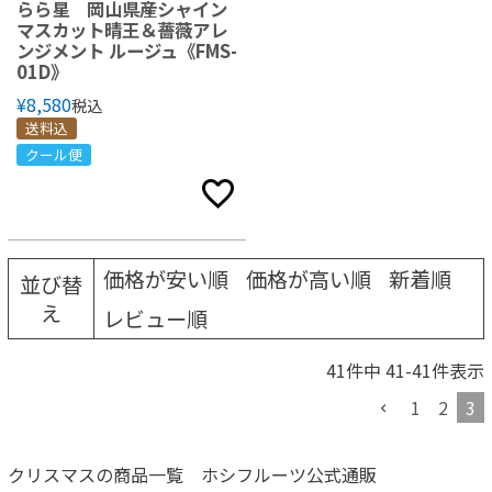
らら星 岡山県産シャイン
マスカット晴王＆薔薇アレ
ンジメント ルージュ《FMS-
01D》
¥
8,580
税込
送料込
クール便
価格が安い順
価格が高い順
新着順
並び替
え
レビュー順
41
件中
41
-
41
件表示
1
2
3
クリスマスの商品一覧 ホシフルーツ公式通販