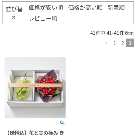
価格が安い順
価格が高い順
新着順
並び替
え
レビュー順
41
件中
41
-
41
件表示
1
2
3
【送料込】花と実の極み き