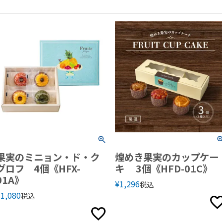
果実のミニョン・ド・ク
煌めき果実のカップケー
グロフ 4個《HFX-
キ 3個《HFD-01C》
01A》
¥
1,296
税込
¥
1,080
税込