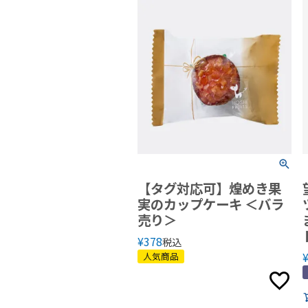
【タグ対応可】煌めき果
実のカップケーキ ＜バラ
売り＞
¥
378
税込
人気商品