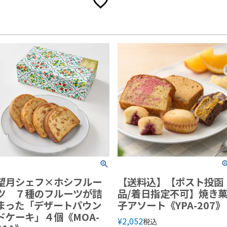
望月シェフ×ホシフルー
【送料込】【ポスト投函
ツ ７種のフルーツが詰
品/着日指定不可】焼き
まった「デザートパウン
子アソート《YPA-207》
ドケーキ」４個《MOA-
¥
2,052
税込