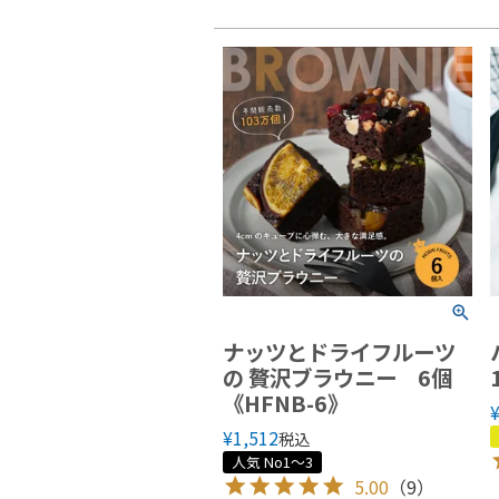
ナッツとドライフルーツ
の 贅沢ブラウニー 6個
《HFNB-6》
¥
1,512
税込
人気 No1～3
5.00
（9）