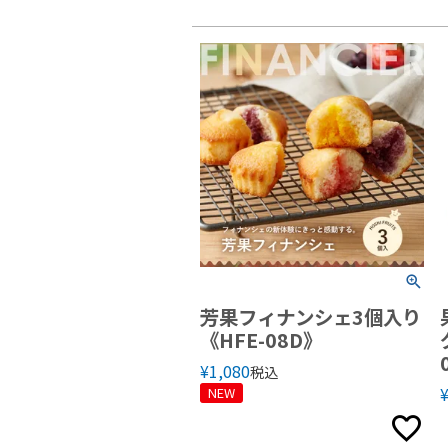
芳果フィナンシェ3個入り
《HFE-08D》
¥
1,080
税込
NEW