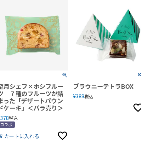
望月シェフ×ホシフルー
ブラウニーテトラBOX
ツ ７種のフルーツが詰
¥
388
税込
まった「デザートパウン
ドケーキ」＜バラ売り＞
¥
378
税込
コラボ
カートに入れる