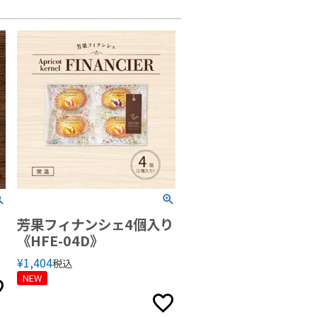
芳果フィナンシェ4個入り
《HFE-04D》
¥
1,404
税込
NEW