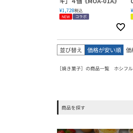
キ」４個《MOA-01A》
¥
1,728
税込
NEW
コラボ
並び替え
価格が安い順
価
［焼き菓子］の商品一覧 ホシフル
商品を探す