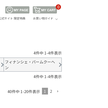
0
公式サイト 限定特典
お買い物ガイド
4
件中
1
-
4
件表示
フィナンシェ・バームクーヘ
ン
4
件中
1
-
4
件表示
1
2
40
件中
1
-
20
件表示