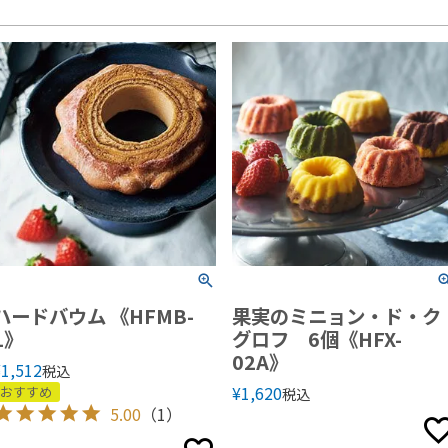
ハードバウム 《HFMB-
果実のミニョン・ド・ク
1》
グロフ 6個《HFX-
02A》
¥
1,512
税込
¥
1,620
おすすめ
税込
5.00
（1）