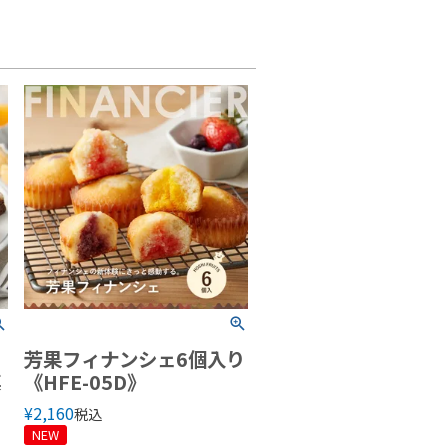
芳果フィナンシェ6個入り
菓
《HFE-05D》
¥
2,160
税込
NEW