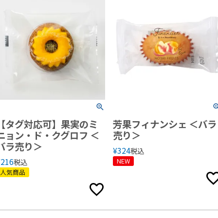
【タグ対応可】果実のミ
芳果フィナンシェ ＜バラ
ニョン・ド・クグロフ ＜
売り＞
バラ売り＞
¥
324
税込
¥
216
NEW
税込
人気商品