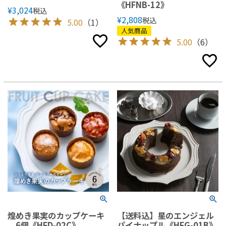
《HFNB-12》
¥
3,024
税込
¥
2,808
税込
5.00
（1）
人気商品
5.00
（6）
煌めき果実のカップケーキ
【送料込】星のエンジェル
6個《HFD-02C》
パイナップル《HFG-01B》