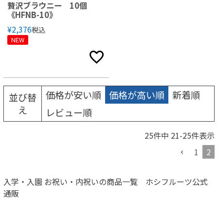
贅沢ブラウニー 10個
《HFNB-10》
¥
2,376
税込
NEW
価格が安い順
価格が高い順
新着順
並び替
え
レビュー順
25
件中
21
-
25
件表示
1
2
入学・入園 お祝い・内祝いの商品一覧 ホシフルーツ公式
通販