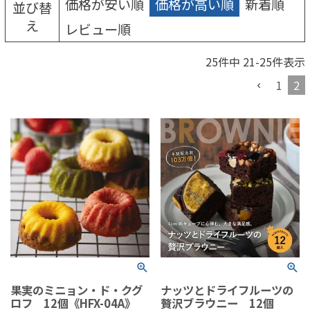
価格が安い順
価格が高い順
新着順
並び替
え
レビュー順
25
件中
21
-
25
件表示
1
2
果実のミニョン・ド・クグ
ナッツとドライフルーツの
ロフ 12個《HFX-04A》
贅沢ブラウニー 12個