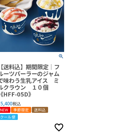
【送料込】期間限定｜フ
ルーツパーラーのジャム
で味わう生乳アイス ミ
ルクラウン １０個
《HFF-05D》
¥
5,400
税込
NEW
季節限定
送料込
クール便