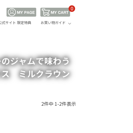
0
公式サイト 限定特典
お買い物ガイド
ン
ーのジャムで味わう
イス ミルクラウン
2
件中
1
-
2
件表示