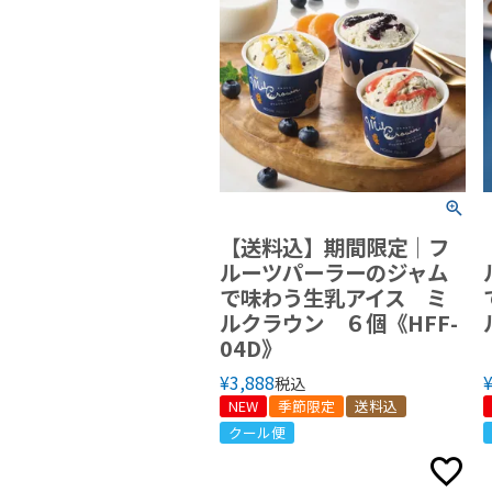
【送料込】期間限定｜フ
ルーツパーラーのジャム
で味わう生乳アイス ミ
ルクラウン ６個《HFF-
04D》
¥
3,888
税込
NEW
季節限定
送料込
クール便