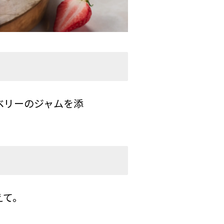
ベリーのジャムを添
。
えて。